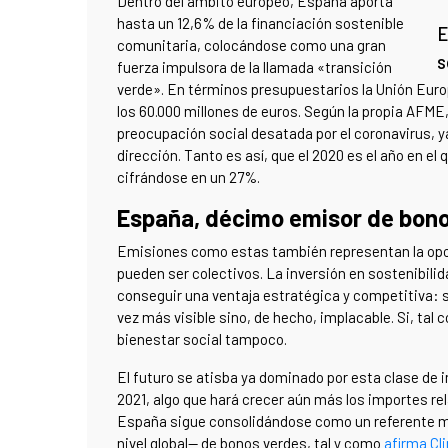
Dentro del ámbito europeo, España aporta
hasta un 12,6% de la financiación sostenible
E
comunitaria, colocándose como una gran
s
fuerza impulsora de la llamada «transición
verde». En términos presupuestarios la Unión Euro
los 60.000 millones de euros. Según la propia AFME,
preocupación social desatada por el coronavirus, y
dirección. Tanto es así, que el 2020 es el año en e
cifrándose en un 27%.
España, décimo emisor de bon
Emisiones como estas también representan la opor
pueden ser colectivos. La inversión en sostenibili
conseguir una ventaja estratégica y competitiva: s
vez más visible sino, de hecho, implacable. Si, tal
bienestar social tampoco.
El futuro se atisba ya dominado por esta clase de 
2021, algo que hará crecer aún más los importes re
España sigue consolidándose como un referente mu
nivel global— de bonos verdes, tal y como
afirma Cli