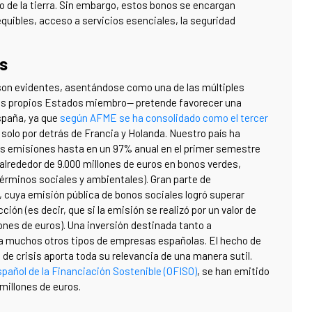
so de la tierra. Sin embargo, estos bonos se encargan
uibles, acceso a servicios esenciales, la seguridad
es
son evidentes, asentándose como una de las múltiples
 sus propios Estados miembro— pretende favorecer una
España, ya que
según AFME se ha consolidado como el tercer
solo por detrás de Francia y Holanda. Nuestro país ha
tas emisiones hasta en un 97% anual en el primer semestre
alrededor de 9.000 millones de euros en bonos verdes,
rminos sociales y ambientales). Gran parte de
al, cuya emisión pública de bonos sociales logró superar
ión (es decir, que si la emisión se realizó por un valor de
nes de euros). Una inversión destinada tanto a
 muchos otros tipos de empresas españolas. El hecho de
e crisis aporta toda su relevancia de una manera sutil.
pañol de la Financiación Sostenible (OFISO)
, se han emitido
millones de euros.