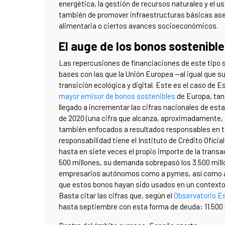
energética, la gestión de recursos naturales y el u
también de promover infraestructuras básicas aseq
alimentaria o ciertos avances socioeconómicos.
El auge de los bonos sostenibl
Las repercusiones de financiaciones de este tipo 
bases con las que la Unión Europea —al igual que
transición ecológica y digital. Este es el caso de 
mayor emisor de bonos sostenibles
de Europa, tan 
llegado a incrementar las cifras nacionales de es
de 2020 (una cifra que alcanza, aproximadamente, 
también enfocados a resultados responsables en té
responsabilidad tiene el Instituto de Crédito Ofici
hasta en siete veces el propio importe de la transacc
500 millones, su demanda sobrepasó los 3.500 millo
empresarios autónomos como a pymes, así como a
que estos bonos hayan sido usados en un contexto d
Basta citar las cifras que, según el
Observatorio Es
hasta septiembre con esta forma de deuda: 11.500 