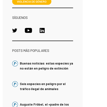
VIOLENCIA DE GÉNERO
SÍGUENOS
POSTS MÁS POPULARES
Buenas noticias: estas especies ya
no están en peligro de extinción
Seis especies en peligro por el
tráfico ilegal de animales
Auguste Fröbel, el «padre de los