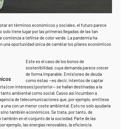
otar en términos económicos y sociales, el futuro parece
 solo tiene lugar por las primeras llegadas de las tan
e comienza a teñirse de color verde. La pandemia ha
n una oportunidad única de cambiar los pilares económicos
Este es el caso de los bonos de
sostenibilidad, cuya demanda parece crecer
de forma imparable. Emisiones de deuda
micos
como éstas —es decir, intentos de captar
ta (con intereses) posterior— se hallan destinadas a la
 tanto ambiental como social. Casos así incumben a
 agencia de telecomunicaciones que, por ejemplo, emitiese
e a una con un menor coste ambiental. Esto no solo ayudaría
s sino también económicos. Se trata, por tanto, de
 también en el conjunto de la sociedad. Parte de las
or ejemplo, las energías renovables, la eficiencia