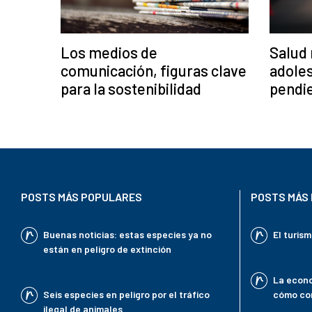
Los medios de
Salud
comunicación, figuras clave
adoles
para la sostenibilidad
pendi
POSTS MÁS POPULARES
POSTS MÁS 
Buenas noticias: estas especies ya no
El turis
están en peligro de extinción
La econo
Seis especies en peligro por el tráfico
cómo con
ilegal de animales