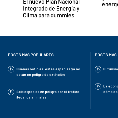
El nuevo Plan Nacional
energ
Integrado de Energía y
Clima para dummies
POSTS MÁS POPULARES
POSTS MÁS 
Buenas noticias: estas especies ya no
El turis
están en peligro de extinción
La econo
Seis especies en peligro por el tráfico
cómo con
ilegal de animales