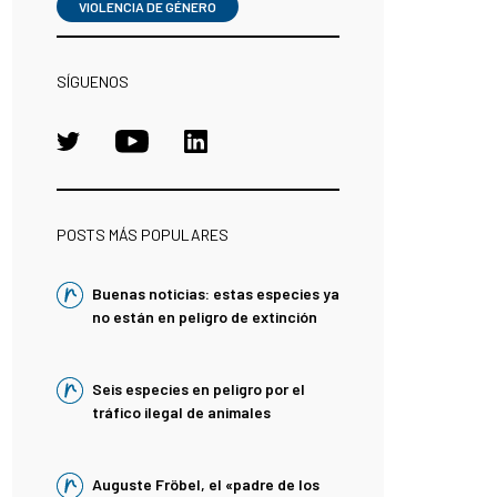
VIOLENCIA DE GÉNERO
SÍGUENOS
POSTS MÁS POPULARES
Buenas noticias: estas especies ya
no están en peligro de extinción
Seis especies en peligro por el
tráfico ilegal de animales
Auguste Fröbel, el «padre de los