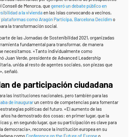
l Consell de Menorca, que
generó un debate público en
ibilidad a la vivienda
en las islas convocando a vecinos,
plataformas como Aragón Participa, Barcelona Decidim
o
ara la transformación social.
 parte de las Jornadas de Sostenibilidad 2021, organizadas
herramienta fundamental para transformar, de manera
que necesitamos. «Tanto individualmente como
nó Juan Verde, presidente de Advanced Leadership
taria, unida al resto de agentes sociales, son piezas que
», señaló.
an de participación ciudadana
ara las instituciones nacionales, pero también para las
aba de inaugurar
un centro de competencias para fomentar
s estrategias políticas del futuro. «El aumento de las
 años ha demostrado dos cosas: en primer lugar, que la
icas y, en segundo lugar, que su participación es clave para
r la democracia», reconoce la institución europea en su
iudadana como
Conference on the Future of Europe
o