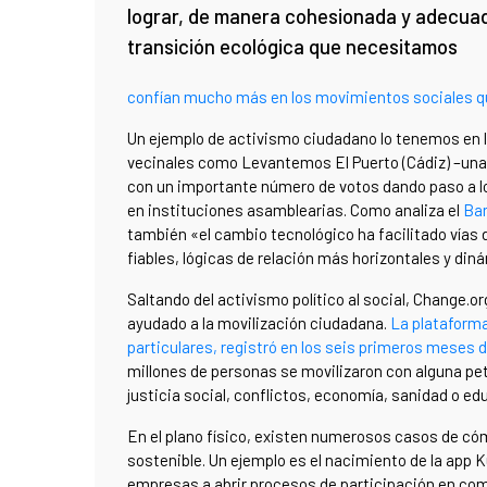
lograr, de manera cohesionada y adecuad
transición ecológica que necesitamos
confían mucho más en los movimientos sociales que
Un ejemplo de activismo ciudadano lo tenemos en 
vecinales como Levantemos El Puerto (Cádiz) –una in
con un importante número de votos dando paso a 
en instituciones asamblearias. Como analiza el
Bar
también «el cambio tecnológico ha facilitado vía
fiables, lógicas de relación más horizontales y di
Saltando del activismo político al social, Change.o
ayudado a la movilización ciudadana.
La plataforma
particulares, registró en los seis primeros meses 
millones de personas se movilizaron con alguna p
justicia social, conflictos, economía, sanidad o ed
En el plano físico, existen numerosos casos de có
sostenible. Un ejemplo es el nacimiento de la app 
empresas a abrir procesos de participación en com