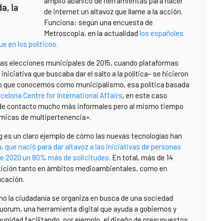
amplio abanico de herramientas para hacer
a, la
de internet un altavoz que llame a la acción.
Funciona: según una encuesta de
Metroscopia, en la actualidad
los españoles
 en los políticos.
las elecciones municipales de 2015, cuando plataformas
iciativa que buscaba dar el salto a la política– se hicieron
lo que conocemos como municipalismo, esa política basada
celona Centre for International Affairs
, en este caso
s de contacto mucho más informales pero al mismo tiempo
námicas de multipertenencia».
rg es un claro ejemplo de cómo las nuevas tecnologías han
, que nació para dar altavoz a las iniciativas de personas
de 2020 un 80% más de solicitudes.
En total, más de 14
etición tanto en ámbitos medioambientales, como en
ucación.
mo la ciudadanía se organiza en busca de una sociedad
Kuorum, una herramienta digital que ayuda a gobiernos y
unidad facilitando, por ejemplo, el diseño de presupuestos