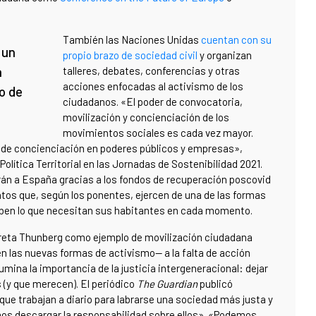
También las Naciones Unidas
cuentan con su
 un
propio brazo de sociedad civil
y organizan
a
talleres, debates, conferencias y otras
acciones enfocadas al activismo de los
ño de
ciudadanos. «El poder de convocatoria,
movilización y concienciación de los
movimientos sociales es cada vez mayor.
 de concienciación en poderes públicos y empresas»,
olítica Territorial en las Jornadas de Sostenibilidad 2021.
arán a España gracias a los fondos de recuperación poscovid
entos que, según los ponentes, ejercen de una de las formas
aben lo que necesitan sus habitantes en cada momento.
Greta Thunberg como ejemplo de movilización ciudadana
n las nuevas formas de activismo— a la falta de acción
lumina la importancia de la justicia intergeneracional: dejar
 (y que merecen). El periódico
The Guardian
publicó
que trabajan a diario para labrarse una sociedad más justa y
mos descargar la responsabilidad sobre ellos». «Podemos