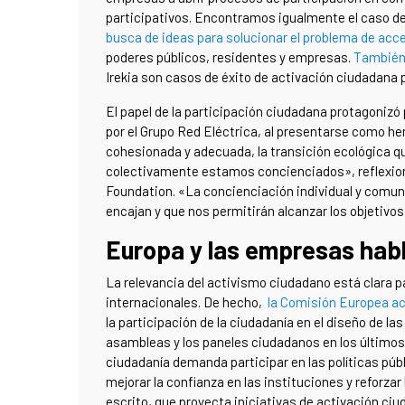
participativos. Encontramos igualmente el caso de
busca de ideas para solucionar el problema de acces
poderes públicos, residentes y empresas.
También 
Irekia son casos de éxito de activación ciudadana p
El papel de la participación ciudadana protagonizó
por el Grupo Red Eléctrica, al presentarse como 
cohesionada y adecuada, la transición ecológica 
colectivamente estamos concienciados», reflexio
Foundation. «La concienciación individual y comuni
encajan y que nos permitirán alcanzar los objetivos
Europa y las empresas habl
La relevancia del activismo ciudadano está clara p
internacionales. De hecho,
la Comisión Europea ac
la participación de la ciudadanía en el diseño de la
asambleas y los paneles ciudadanos en los últimos
ciudadanía demanda participar en las políticas públ
mejorar la confianza en las instituciones y reforza
escrito, que proyecta iniciativas de activación c