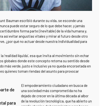
gmunt Bauman escribió durante su vida, se esconde una
 nunca puede estar seguro de lo que debe hacer, y jamás
ncertidumbre forma parte (inevitable) de la vida humana y,
 así evitar angustias vitales y mirar al futuro desde otro
reve, ¿por qué no actuar desde nuestra individualidad para
a ‘realidad líquida’, esa que invita al movimiento sin echar
 retos globales donde este concepto retoma su sentido desde
ndo más verde, justo e inclusivo ya no queda encorsetada en
ntes quienes toman riendas del asunto para provocar
El empoderamiento ciudadano en busca de
parte de
una sociedad más comprometida no ha
dejado de crecer en la última década al albor
de la revolución tecnológica, que ha abierto un
tal para