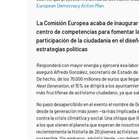
European Democracy Action Plan.
La Comisión Europea acaba de inaugurar
centro de competencias para fomentar l
participación de la ciudadanía en el dise
estrategias políticas
Responderá con mayor energía y ejercerá esa labor
aseguró Alfredo González, secretario de Estado de P
De hecho, de los 70.000 millones de euros que lleg
Next Generation,
el 15% se dirigirá a los ayuntami
más fructíferas de activismo ciudadano, ya que s
No pasó desapercibido en el evento el nombre de 
desde la generación más joven —la más implicada e
contra la crisis climática y social. Una chispa que i
a los que vienen el planeta que esperan de nosotros
recientemente la historia de 20 jóvenes activistas 
sostenible. Sin embargo, advirtió Verde, «no debe