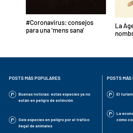
#Coronavirus: consejos
La Ag
para una 'mens sana'
nombr
POSTS MÁS POPULARES
POSTS MÁS 
Buenas noticias: estas especies ya no
El turis
están en peligro de extinción
La econo
Seis especies en peligro por el tráfico
cómo con
ilegal de animales