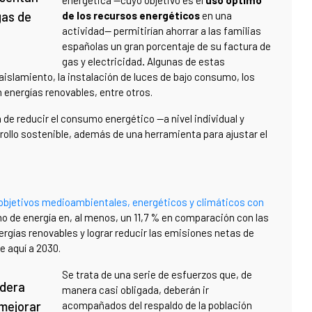
energética —cuyo objetivo es el
uso óptimo
gas de
de los recursos energéticos
en una
actividad— permitirían ahorrar a las familias
españolas un gran porcentaje
de su factura de
gas y electricidad
.
Algunas de estas
aislamiento, la instalación de luces de bajo consumo, los
 energías renovables, entre otros.
 de reducir el consumo energético —a nivel individual y
rollo sostenible, además de una herramienta para ajustar el
 objetivos medioambientales, energéticos y climáticos con
mo de energía en, al menos, un 11,7 % en comparación con las
ergías renovables y lograr reducir las emisiones netas de
e aquí a 2030.
Se trata de una serie de esfuerzos que, de
idera
manera casi obligada, deberán ir
mejorar
acompañados del respaldo de la población