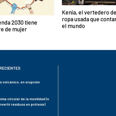
Kenia, el vertedero de
ropa usada que conta
enda 2030 tiene
el mundo
e de mujer
RECIENTES
mo volcánico, en erupción
mía circular de la movilidad (o
vertir residuos en prótesis)