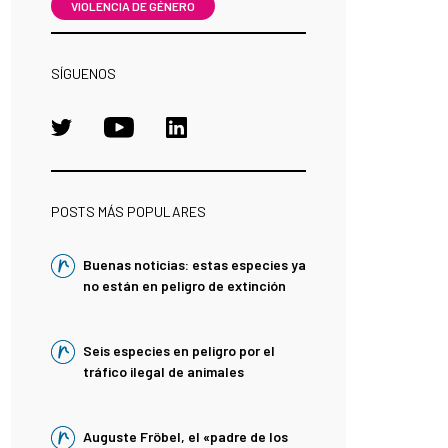
VIOLENCIA DE GÉNERO
SÍGUENOS
POSTS MÁS POPULARES
Buenas noticias: estas especies ya
no están en peligro de extinción
Seis especies en peligro por el
tráfico ilegal de animales
Auguste Fröbel, el «padre de los