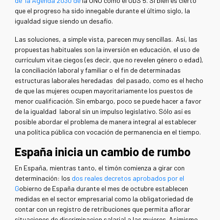
de la Agenda 2030 de
la ONU como el ODS 5. Si bien es cierto
que el progreso ha sido innegable durante el último siglo, la
igualdad sigue siendo un desafío.
Las soluciones, a simple vista, parecen muy sencillas. Así, las
propuestas habituales son la inversión en educación, el uso de
currículum vitae ciegos (es decir, que no revelen género o edad),
la conciliación laboral y familiar o el fin de determinadas
estructuras laborales heredadas del pasado, como es el hecho
de que las mujeres ocupen mayoritariamente los puestos de
menor cualificación. Sin embargo, poco se puede hacer a favor
de la igualdad laboral sin un impulso legislativo. Sólo así es
posible abordar el problema de manera integral al establecer
una política pública con vocación de permanencia en el tiempo.
España inicia un cambio de rumbo
En España, mientras tanto, el timón comienza a girar con
determinación: los
dos reales decretos aprobados por el
G
obierno de España durante el mes de octubre establecen
medidas en el sector empresarial como la obligatoriedad de
contar con un registro de retribuciones que permita aflorar
situaciones de discriminacion salarial a las mujeres. Asimismo,