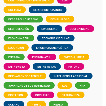
CONTAMINACIÓN ATMOSFÉRICA
COP
CULTURA
DERECHOS HUMANOS
DESARROLLO URBANO
DESIGUALDAD
DESPOBLACIÓN
DIVERSIDAD
ECOFEMINISMO
ECONOMIA AZUL
ECONOMÍA CIRCULAR
EDUCACIÓN
EFICIENCIA ENERGÉTICA
ENERGÍA
ENERGIA AZUL
ENERGÍA LIMPIA
ENTREVISTA
ENTREVISTAS
FUTURO
INNOVACIÓN SOSTENIBLE
INTELIGENCIA ARTIFICIAL
JORNADAS DE SOSTENIBILIDAD
LUZ
MAR
MIGRACIÓN
MOVILIDAD
NATURALEZA
OCEANO
PERFIL
REDEIA