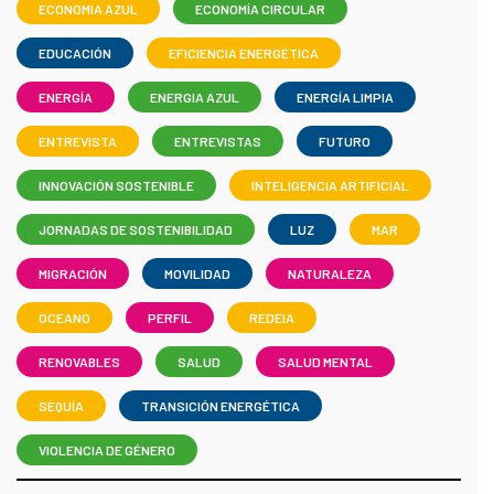
ECONOMIA AZUL
ECONOMÍA CIRCULAR
EDUCACIÓN
EFICIENCIA ENERGÉTICA
ENERGÍA
ENERGIA AZUL
ENERGÍA LIMPIA
ENTREVISTA
ENTREVISTAS
FUTURO
INNOVACIÓN SOSTENIBLE
INTELIGENCIA ARTIFICIAL
JORNADAS DE SOSTENIBILIDAD
LUZ
MAR
MIGRACIÓN
MOVILIDAD
NATURALEZA
OCEANO
PERFIL
REDEIA
RENOVABLES
SALUD
SALUD MENTAL
SEQUÍA
TRANSICIÓN ENERGÉTICA
VIOLENCIA DE GÉNERO