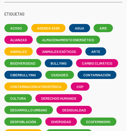
ETIQUETAS
ACOSO
AGENDA 2030
AGUA
AIRE
ALIANZAS
ALMACENAMIENTO ENERGÉTICO
ANIMALES
ANIMALES EXÓTICOS
ARTE
BIODIVERSIDAD
BULLYING
CAMBIO CLIMÁTICO
CIBERBULLYING
CIUDADES
CONTAMINACIÓN
CONTAMINACIÓN ATMOSFÉRICA
COP
CULTURA
DERECHOS HUMANOS
DESARROLLO URBANO
DESIGUALDAD
DESPOBLACIÓN
DIVERSIDAD
ECOFEMINISMO