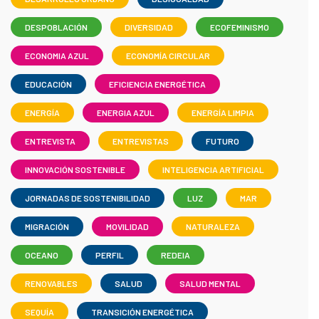
DESPOBLACIÓN
DIVERSIDAD
ECOFEMINISMO
ECONOMIA AZUL
ECONOMÍA CIRCULAR
EDUCACIÓN
EFICIENCIA ENERGÉTICA
ENERGÍA
ENERGIA AZUL
ENERGÍA LIMPIA
ENTREVISTA
ENTREVISTAS
FUTURO
INNOVACIÓN SOSTENIBLE
INTELIGENCIA ARTIFICIAL
JORNADAS DE SOSTENIBILIDAD
LUZ
MAR
MIGRACIÓN
MOVILIDAD
NATURALEZA
OCEANO
PERFIL
REDEIA
RENOVABLES
SALUD
SALUD MENTAL
SEQUÍA
TRANSICIÓN ENERGÉTICA