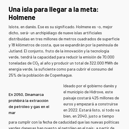
Una isla para llegar a la meta:
Holmene
Islote, en danés. Ese es su significado. Holmene es -o, mejor
dicho, será- un archipiélago de nueve islas artificiales
distribuidas en tres millones de metros cuadrados de superficie
y 18 kilómetros de costa, que se expandirán por la península de
Jutland. El conjunto, fruto de la innovación y la tecnología
verde, tendrá la capacidad para reducir la emisión de 70.000
toneladas de CO
al año y producir un total de 322.000 MWh de
2
energía verde, la suficiente como para cubrir el consumo del
25% de la población de Copenhague.
Ideado por el gobierno danés y
el municipio de Hidrove, este
En 2050, Dinamarca
paisaje costará 425 millones de
prohibirá la extracción
euros y empezará a construirse
de petróleo y gas en el
en 2022. Estará listo, si todo va
mar
bien, en 2040, justo a tiempo
para cumplir con la fecha de caducidad que las nuevas políticas
verdes danesas han puesto al petróleo en el país: a partir de