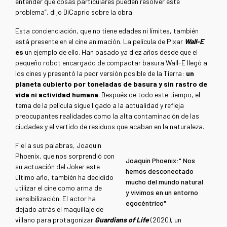
entender qué cosas particulares pueden resolver este
problema”, dijo DiCaprio sobre la obra.
Esta concienciación, que no tiene edades ni límites, también
está presente en el cine animación. La película de Pixar
Wall-E
es
un ejemplo de ello. Han pasado ya diez años desde que el
pequeño robot encargado de compactar basura Wall-E llegó a
los cines y presentó la peor versión posible de la Tierra:
un
planeta cubierto por toneladas de basura y sin rastro de
vida ni actividad humana
. Después de todo este tiempo, el
tema de la película sigue ligado a la actualidad y refleja
preocupantes realidades como la alta contaminación de las
ciudades y el vertido de residuos que acaban en la naturaleza.
Fiel a sus palabras, Joaquin
Phoenix, que nos sorprendió con
Joaquín Phoenix:" Nos
su actuación del Joker este
hemos desconectado
último año, también ha decidido
mucho del mundo natural
utilizar el cine como arma de
y vivimos en un entorno
sensibilización. El actor ha
egocéntrico"
dejado atrás el maquillaje de
villano para protagonizar
Guardians of Life
(2020), un