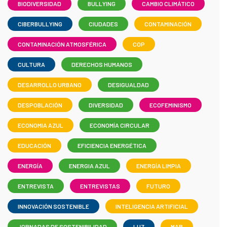
BIODIVERSIDAD
BULLYING
CAMBIO CLIMÁTICO
CIBERBULLYING
CIUDADES
CONTAMINACIÓN
CONTAMINACIÓN ATMOSFÉRICA
COP
CULTURA
DERECHOS HUMANOS
DESARROLLO URBANO
DESIGUALDAD
DESPOBLACIÓN
DIVERSIDAD
ECOFEMINISMO
ECONOMIA AZUL
ECONOMÍA CIRCULAR
EDUCACIÓN
EFICIENCIA ENERGÉTICA
ENERGÍA
ENERGIA AZUL
ENERGÍA LIMPIA
ENTREVISTA
ENTREVISTAS
FUTURO
INNOVACIÓN SOSTENIBLE
INTELIGENCIA ARTIFICIAL
JORNADAS DE SOSTENIBILIDAD
LUZ
MAR