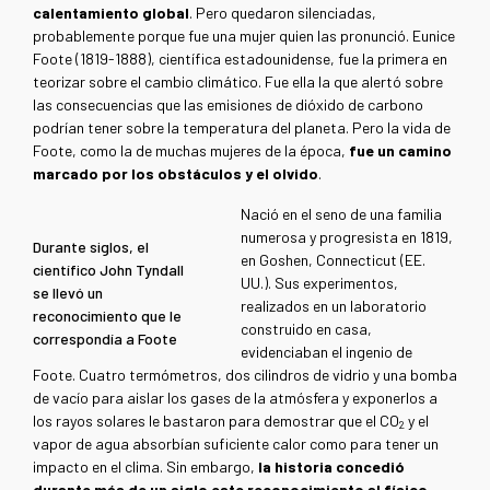
calentamiento global
. Pero quedaron silenciadas,
probablemente porque fue una mujer quien las pronunció. Eunice
Foote (1819-1888), científica estadounidense, fue la primera en
teorizar sobre el cambio climático. Fue ella la que alertó sobre
las consecuencias que las emisiones de dióxido de carbono
podrían tener sobre la temperatura del planeta. Pero la vida de
Foote, como la de muchas mujeres de la época,
fue un camino
marcado por los obstáculos y el olvido
.
Nació en el seno de una familia
numerosa y progresista en 1819,
Durante siglos, el
en Goshen, Connecticut (EE.
científico John Tyndall
UU.). Sus experimentos,
se llevó un
realizados en un laboratorio
reconocimiento que le
construido en casa,
correspondía a Foote
evidenciaban el ingenio de
Foote. Cuatro termómetros, dos cilindros de vidrio y una bomba
de vacío para aislar los gases de la atmósfera y exponerlos a
los rayos solares le bastaron para demostrar que el CO
y el
2
vapor de agua absorbían suficiente calor como para tener un
impacto en el clima. Sin embargo,
la historia concedió
durante más de un siglo este reconocimiento al físico