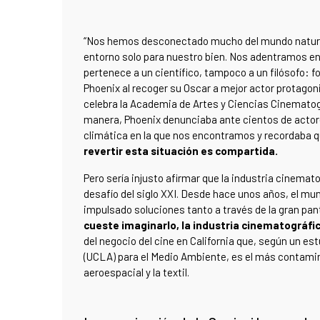
“Nos hemos desconectado mucho del mundo natural
entorno solo para nuestro bien. Nos adentramos en
pertenece a un científico, tampoco a un filósofo: f
Phoenix al recoger su Oscar a mejor actor protago
celebra la Academia de Artes y Ciencias Cinemato
manera, Phoenix denunciaba ante cientos de actore
climática en la que nos encontramos y recordaba qu
revertir esta situación es compartida.
Pero sería injusto afirmar que la industria cinemat
desafío del siglo XXI. Desde hace unos años, el mu
impulsado soluciones tanto a través de la gran pa
cueste imaginarlo, la industria cinematográf
del negocio del cine en California que, según un estu
(UCLA) para el Medio Ambiente, es el más contamina
aeroespacial y la textil.