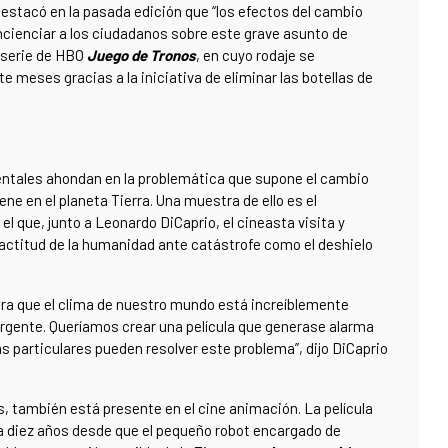
, destacó en la pasada edición que “los efectos del cambio
oncienciar a los ciudadanos sobre este grave asunto de
 serie de HBO
Juego de Tronos
, en cuyo rodaje se
te meses gracias a la iniciativa de eliminar las botellas de
ntales ahondan en la problemática que supone el cambio
e en el planeta Tierra. Una muestra de ello es el
 el que, junto a Leonardo DiCaprio, el cineasta visita y
actitud de la humanidad ante catástrofe como el deshielo
ra que el clima de nuestro mundo está increíblemente
urgente. Queríamos crear una película que generase alarma
s particulares pueden resolver este problema”, dijo DiCaprio
s, también está presente en el cine animación. La película
a diez años desde que el pequeño robot encargado de