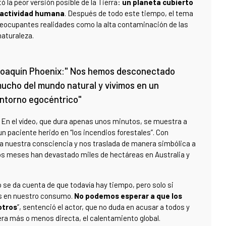
ó la peor versión posible de la Tierra:
un planeta cubierto
i actividad humana
. Después de todo este tiempo, el tema
a preocupantes realidades como la alta contaminación de las
naturaleza.
oaquín Phoenix:" Nos hemos desconectado
ucho del mundo natural y vivimos en un
ntorno egocéntrico"
 En el vídeo, que dura apenas unos minutos, se muestra a
n paciente herido en “los incendios forestales”. Con
pea nuestra consciencia y nos traslada de manera simbólica a
mos meses han devastado miles de hectáreas en Australia y
o se da cuenta de que todavía hay tiempo, pero solo si
s en nuestro consumo.
No podemos esperar a que los
otros
”, sentenció el actor, que no duda en acusar a todos y
ra más o menos directa, el calentamiento global.