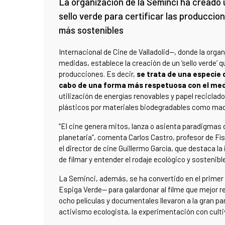
La organización de la Seminci ha creado 
sello verde para certificar las produccio
más sostenibles
Internacional de Cine de Valladolid—, donde la orga
medidas, establece la creación de un ‘sello verde’ q
producciones. Es decir,
se trata de una especie d
cabo de una forma más respetuosa con el me
utilización de energías renovables y papel reciclado
plásticos por materiales biodegradables como made
“El cine genera mitos, lanza o asienta paradigmas
planetaria”, comenta Carlos Castro, profesor de Físi
el director de cine Guillermo García, que destaca l
de filmar y entender el rodaje ecológico y sostenibl
La Seminci, además, se ha convertido en el primer 
Espiga Verde— para galardonar al filme que mejor r
ocho películas y documentales llevaron a la gran p
activismo ecologista, la experimentación con cultiv