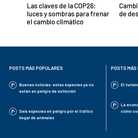
Las claves de la COP26:
Cambio
luces y sombras para frenar
de des
el cambio climático
POSTS MÁS POPULARES
POSTS MÁS 
Buenas noticias: estas especies ya no
El turis
están en peligro de extinción
La econo
Seis especies en peligro por el tráfico
cómo con
ilegal de animales