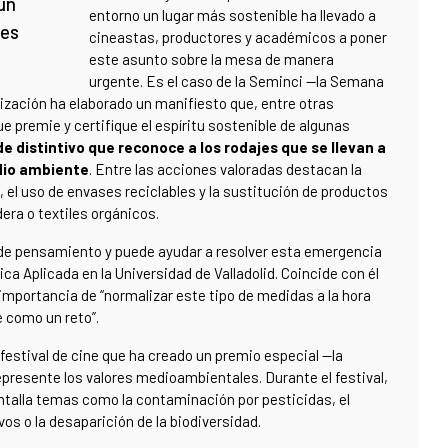
un
entorno un lugar más sostenible ha llevado a
nes
cineastas, productores y académicos a poner
este asunto sobre la mesa de manera
urgente. Es el caso de la Seminci —la Semana
nización ha elaborado un manifiesto que, entre otras
ue premie y certifique el espíritu sostenible de algunas
e distintivo que reconoce a los rodajes que se llevan a
dio ambiente
. Entre las acciones valoradas destacan la
, el uso de envases reciclables y la sustitución de productos
ra o textiles orgánicos.
 de pensamiento y puede ayudar a resolver esta emergencia
ca Aplicada en la Universidad de Valladolid. Coincide con él
a importancia de “normalizar este tipo de medidas a la hora
e como un reto”.
festival de cine que ha creado un premio especial —la
epresente los valores medioambientales. Durante el festival,
antalla temas como la contaminación por pesticidas, el
os o la desaparición de la biodiversidad.