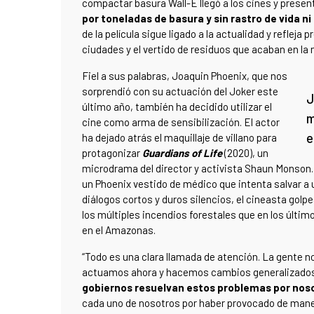
compactar basura Wall-E llegó a los cines y present
por toneladas de basura y sin rastro de vida n
de la película sigue ligado a la actualidad y reflej
ciudades y el vertido de residuos que acaban en la 
Fiel a sus palabras, Joaquin Phoenix, que nos
sorprendió con su actuación del Joker este
J
último año, también ha decidido utilizar el
m
cine como arma de sensibilización. El actor
e
ha dejado atrás el maquillaje de villano para
protagonizar
Guardians of Life
(2020), un
microdrama del director y activista Shaun Monson.
un Phoenix vestido de médico que intenta salvar a u
diálogos cortos y duros silencios, el cineasta gol
los múltiples incendios forestales que en los últi
en el Amazonas.
“Todo es una clara llamada de atención. La gente n
actuamos ahora y hacemos cambios generalizado
gobiernos resuelvan estos problemas por nos
cada uno de nosotros por haber provocado de mane