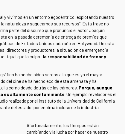
 y vivimos en un entorno egocéntrico, explotando nuestro
 la naturaleza y saqueamos sus recursos”. Esta frase no
orma parte del discurso que pronunció el actor Joaquin
nista en la pasada ceremonia de entrega de premios que
gráficas de Estados Unidos cada año en Hollywood. De esta
s, directores y productores la situación de emergencia
e -igual que la culpa-
la responsabilidad de frenar y
ográfica ha hecho oídos sordos a lo que es ya el mayor
ndo del cine se ha hecho eco de esta amenaza y ha
ntalla como desde detrás de las cámaras.
Porque, aunque
ica es altamente contaminante
. Un ejemplo revelador es el
dio realizado por el Instituto de la Universidad de California
nte del estado, por encima incluso de la industria
Afortunadamente, los tiempos están
cambiando y la lucha por hacer de nuestro