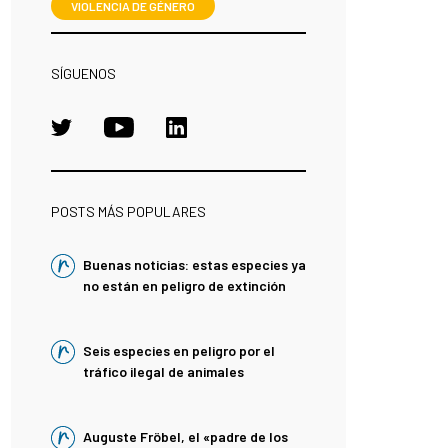
VIOLENCIA DE GÉNERO
SÍGUENOS
POSTS MÁS POPULARES
Buenas noticias: estas especies ya
no están en peligro de extinción
Seis especies en peligro por el
tráfico ilegal de animales
Auguste Fröbel, el «padre de los