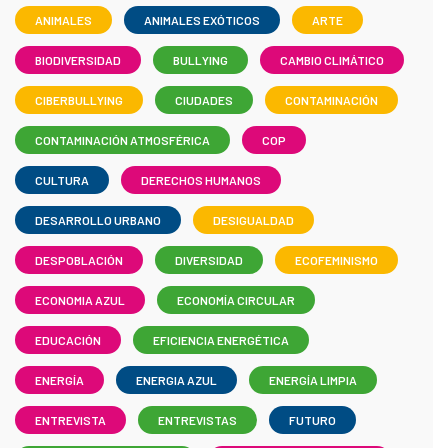
ANIMALES
ANIMALES EXÓTICOS
ARTE
BIODIVERSIDAD
BULLYING
CAMBIO CLIMÁTICO
CIBERBULLYING
CIUDADES
CONTAMINACIÓN
CONTAMINACIÓN ATMOSFÉRICA
COP
CULTURA
DERECHOS HUMANOS
DESARROLLO URBANO
DESIGUALDAD
DESPOBLACIÓN
DIVERSIDAD
ECOFEMINISMO
ECONOMIA AZUL
ECONOMÍA CIRCULAR
EDUCACIÓN
EFICIENCIA ENERGÉTICA
ENERGÍA
ENERGIA AZUL
ENERGÍA LIMPIA
ENTREVISTA
ENTREVISTAS
FUTURO