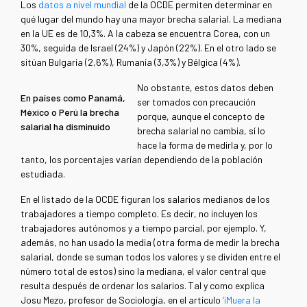
Los
datos a nivel mundial
de la OCDE permiten determinar en
qué lugar del mundo hay una mayor brecha salarial. La mediana
en la UE es de 10,3%. A la cabeza se encuentra Corea, con un
30%, seguida de Israel (24%) y Japón (22%). En el otro lado se
sitúan Bulgaria (2,6%), Rumanía (3,3%) y Bélgica (4%).
No obstante, estos datos deben
En países como Panamá,
ser tomados con precaución
México o Perú la brecha
porque, aunque el concepto de
salarial ha disminuido
brecha salarial no cambia, sí lo
hace la forma de medirla y, por lo
tanto, los porcentajes varían dependiendo de la población
estudiada.
En el listado de la OCDE figuran los salarios medianos de los
trabajadores a tiempo completo. Es decir, no incluyen los
trabajadores autónomos y a tiempo parcial, por ejemplo. Y,
además, no han usado la media (otra forma de medir la brecha
salarial, donde se suman todos los valores y se dividen entre el
número total de estos) sino la mediana, el valor central que
resulta después de ordenar los salarios. Tal y como explica
Josu Mezo, profesor de Sociología, en el artículo
‘¡Muera la