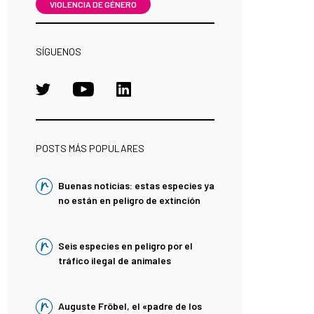
VIOLENCIA DE GÉNERO
SÍGUENOS
POSTS MÁS POPULARES
Buenas noticias: estas especies ya
no están en peligro de extinción
Seis especies en peligro por el
tráfico ilegal de animales
Auguste Fröbel, el «padre de los