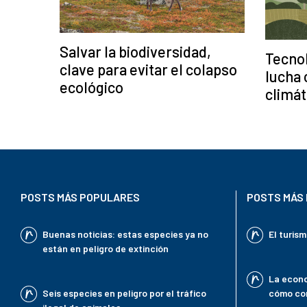
Salvar la biodiversidad,
Tecnol
clave para evitar el colapso
lucha 
ecológico
climát
POSTS MÁS POPULARES
POSTS MÁS 
Buenas noticias: estas especies ya no
El turis
están en peligro de extinción
La econo
Seis especies en peligro por el tráfico
cómo con