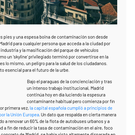
us pies y una espesa boina de contaminación son desde
Madrid para cualquier persona que acceda a la ciudad por
 industria y la masificación del parque de vehículos
o un 'skyline' privilegiado terminó por convertirse en la
s lo mismo, un peligro para la salud de los ciudadanos.
o esencial para el futuro de la urbe.
Bajo el paraguas de la concienciación y tras
un intenso trabajo institucional, Madrid
continúa hoy en día luciendo la espesura
contaminante habitual pero comienza por fin
Por primera vez,
la capital española cumplió a principios de
 por la Unión Europea
. Un dato que respalda en cierta manera
ado a renovar un 60% de la flota de autobuses urbanos y a
ad a fin de reducir la tasa de contaminación en el aire, foco
 concreto de Madrid, se había visto altamente disparada en