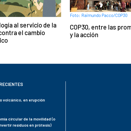
Foto: Raimundo Pacco/COP30
ogía al servicio de la
COP30, entre las pro
contra el cambio
y la acción
ico
RECIENTES
mo volcánico, en erupción
mía circular de la movilidad (o
vertir residuos en prótesis)