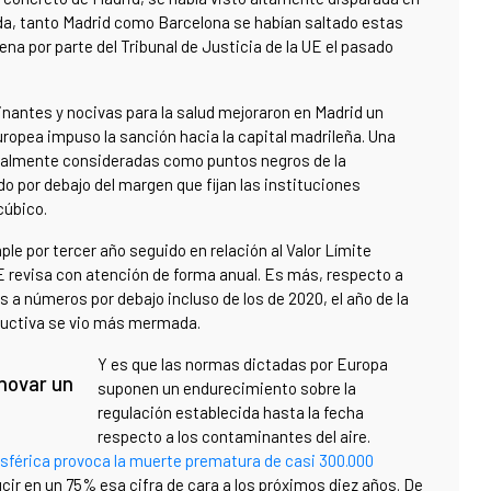
ada, tanto Madrid como Barcelona se habían saltado estas
na por parte del Tribunal de Justicia de la UE el pasado
nantes y nocivas para la salud mejoraron en Madrid un
ropea impuso la sanción hacia la capital madrileña. Una
onalmente consideradas como puntos negros de la
 por debajo del margen que fijan las instituciones
cúbico.
e por tercer año seguido en relación al Valor Límite
UE revisa con atención de forma anual. Es más, respecto a
s a números por debajo incluso de los de 2020, el año de la
oductiva se vio más mermada.
Y es que las normas dictadas por Europa
enovar un
suponen un endurecimiento sobre la
regulación establecida hasta la fecha
respecto a los contaminantes del aire.
férica provoca la muerte prematura de casi 300.000
ir en un 75% esa cifra de cara a los próximos diez años. De