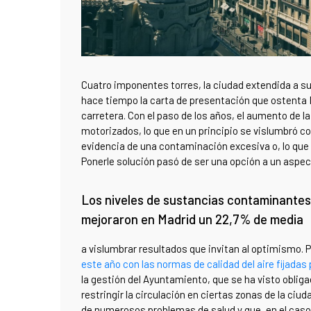
Cuatro imponentes torres, la ciudad extendida a s
hace tiempo la carta de presentación que ostenta 
carretera. Con el paso de los años, el aumento de la
motorizados, lo que en un principio se vislumbró com
evidencia de una contaminación excesiva o, lo que e
Ponerle solución pasó de ser una opción a un aspect
Los niveles de sustancias contaminantes
mejoraron en Madrid un 22,7% de media
a vislumbrar resultados que invitan al optimismo. 
este año con las normas de calidad del aire fijadas
la gestión del Ayuntamiento, que se ha visto oblig
restringir la circulación en ciertas zonas de la ciud
de numerosos problemas de salud y que, en el caso