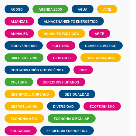
ACOSO
AGENDA 2030
AGUA
AIRE
ALIANZAS
ALMACENAMIENTO ENERGÉTICO
ANIMALES
ANIMALES EXÓTICOS
ARTE
BIODIVERSIDAD
BULLYING
CAMBIO CLIMÁTICO
CIBERBULLYING
CIUDADES
CONTAMINACIÓN
CONTAMINACIÓN ATMOSFÉRICA
COP
CULTURA
DERECHOS HUMANOS
DESARROLLO URBANO
DESIGUALDAD
DESPOBLACIÓN
DIVERSIDAD
ECOFEMINISMO
ECONOMIA AZUL
ECONOMÍA CIRCULAR
EDUCACIÓN
EFICIENCIA ENERGÉTICA