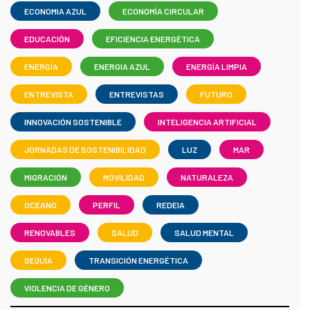
ECONOMIA AZUL
ECONOMÍA CIRCULAR
EDUCACIÓN
EFICIENCIA ENERGÉTICA
ENERGÍA
ENERGIA AZUL
ENERGÍA LIMPIA
ENTREVISTA
ENTREVISTAS
FUTURO
INNOVACIÓN SOSTENIBLE
INTELIGENCIA ARTIFICIAL
JORNADAS DE SOSTENIBILIDAD
LUZ
MAR
MIGRACIÓN
MOVILIDAD
NATURALEZA
OCEANO
PERFIL
REDEIA
RENOVABLES
SALUD
SALUD MENTAL
SEQUÍA
TRANSICIÓN ENERGÉTICA
VIOLENCIA DE GÉNERO