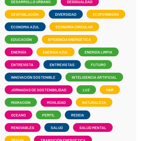
DESARROLLO URBANO
DESIGUALDAD
DESPOBLACIÓN
DIVERSIDAD
ECOFEMINISMO
ECONOMIA AZUL
ECONOMÍA CIRCULAR
EDUCACIÓN
EFICIENCIA ENERGÉTICA
ENERGÍA
ENERGIA AZUL
ENERGÍA LIMPIA
ENTREVISTA
ENTREVISTAS
FUTURO
INNOVACIÓN SOSTENIBLE
INTELIGENCIA ARTIFICIAL
JORNADAS DE SOSTENIBILIDAD
LUZ
MAR
MIGRACIÓN
MOVILIDAD
NATURALEZA
OCEANO
PERFIL
REDEIA
RENOVABLES
SALUD
SALUD MENTAL
SEQUÍA
TRANSICIÓN ENERGÉTICA