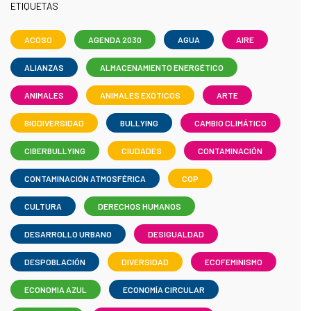
ETIQUETAS
ACOSO
AGENDA 2030
AGUA
AIRE
ALIANZAS
ALMACENAMIENTO ENERGÉTICO
ANIMALES
ANIMALES EXÓTICOS
ARTE
BIODIVERSIDAD
BULLYING
CAMBIO CLIMÁTICO
CIBERBULLYING
CIUDADES
CONTAMINACIÓN
CONTAMINACIÓN ATMOSFÉRICA
COP
CULTURA
DERECHOS HUMANOS
DESARROLLO URBANO
DESIGUALDAD
DESPOBLACIÓN
DIVERSIDAD
ECOFEMINISMO
ECONOMIA AZUL
ECONOMÍA CIRCULAR