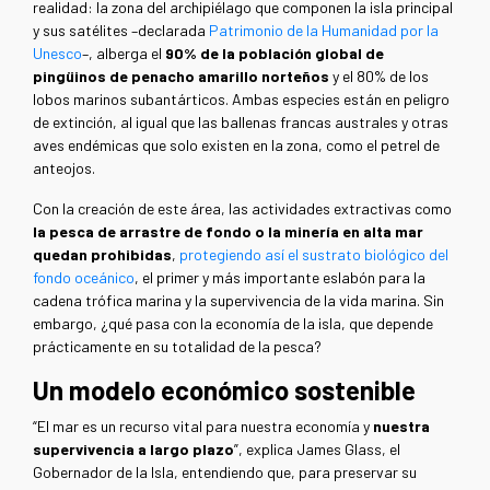
realidad: la zona del archipiélago que componen la isla principal
y sus satélites –declarada
Patrimonio de la Humanidad por la
Unesco
–, alberga el
90% de la población global de
pingüinos de penacho amarillo norteños
y el 80% de los
lobos marinos subantárticos. Ambas especies están en peligro
de extinción, al igual que las ballenas francas australes y otras
aves endémicas que solo existen en la zona, como el petrel de
anteojos.
Con la creación de este área, las actividades extractivas como
la pesca de arrastre de fondo o la minería en alta mar
quedan prohibidas
,
protegiendo así el sustrato biológico del
fondo oceánico
, el primer y más importante eslabón para la
cadena trófica marina y la supervivencia de la vida marina. Sin
embargo, ¿qué pasa con la economía de la isla, que depende
prácticamente en su totalidad de la pesca?
Un modelo económico sostenible
“El mar es un recurso vital para nuestra economía y
nuestra
supervivencia a largo plazo
”, explica James Glass, el
Gobernador de la Isla, entendiendo que, para preservar su