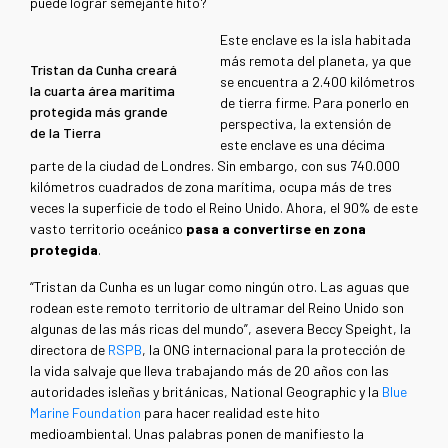
puede lograr semejante hito?
Este enclave es la isla habitada
más remota del planeta, ya que
Tristan da Cunha creará
se encuentra a 2.400 kilómetros
la cuarta área marítima
de tierra firme. Para ponerlo en
protegida más grande
perspectiva, la extensión de
de la Tierra
este enclave es una décima
parte de la ciudad de Londres. Sin embargo, con sus 740.000
kilómetros cuadrados de zona marítima, ocupa más de tres
veces la superficie de todo el Reino Unido. Ahora, el 90% de este
vasto territorio oceánico
pasa a convertirse en zona
protegida
.
“Tristan da Cunha es un lugar como ningún otro. Las aguas que
rodean este remoto territorio de ultramar del Reino Unido son
algunas de las más ricas del mundo”, asevera Beccy Speight, la
directora de
RSPB
, la ONG internacional para la protección de
la vida salvaje que lleva trabajando más de 20 años con las
autoridades isleñas y británicas, National Geographic y la
Blue
Marine Foundation
para hacer realidad este hito
medioambiental. Unas palabras ponen de manifiesto la