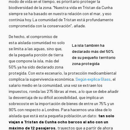
modo de vida en el tiempo, es prioritario proteger la
biodiversidad de la zona. “Nuestra vida en Tristan da Cunha
siempre se ha basado en nuestra relación con el mar, y eso
continúa hoy. La comunidad de Tristan está profundamente
comprometida con la conservación”, añade.
De hecho, el compromiso de
esta aislada comunidad no solo
La isla también ha
se limita a las aguas, sino que,
declarado más del 50%
de la pequeña porción de tierra
de su pequeño territorio
que compone la isla, más del
zona protegida
50% ya ha sido declarado zona
protegida. Con este escenario, la protección medioambiental
complica la supervivencia económica.
Según explica Glass
, el
salario medio en la comunidad, una vez se extraen los
impuestos, ronda las 275 libras al mes, a lo que se debe añadir
la desventaja de su difícil accesibilidad, que implica un
sobrecoste en la importación de bienes de entre un 75% y un
90% con respecto a Londres. Para hacernos una idea de lo
aislada que está esta pequeña población,un dato:
tan solo
viajan a Tristan da Cunha ocho barcos al año con un
máximo de 12 pasajeros
, trayectos que a partir de ahora