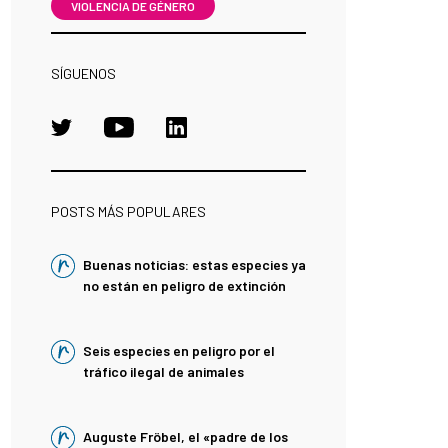
VIOLENCIA DE GÉNERO
SÍGUENOS
POSTS MÁS POPULARES
Buenas noticias: estas especies ya
no están en peligro de extinción
Seis especies en peligro por el
tráfico ilegal de animales
Auguste Fröbel, el «padre de los