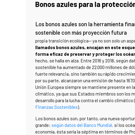
Bonos azules para la protección
Los bonos azules son la herramienta fina
sostenible con más proyección futura
propia transición ecológica— ya no son solo un as
llamados bonos azules, encajan en este esqu
forma eficaz de preservar y proteger los océa
hecho, se halla en alza. Entre 2016 y 2018, según d
sostenible ha aumentado de 22.000 millones de dóla
fuerte relevancia, sino también su rápido crecimi
por su parte, alcanzaron una emisión de hasta 167.00
Unión Europea siempre se mantiene presente en la f
climático, ya que sus Estados miembros son los ma
desarrollo para la lucha contra el cambio climático (
Finanzas Sostenibles
).
Los bonos azules son, por tanto, una nueva oportu
grande:
según datos del Banco Mundial,
si los océ
economía, ésta sería la séptima en términos de Pro