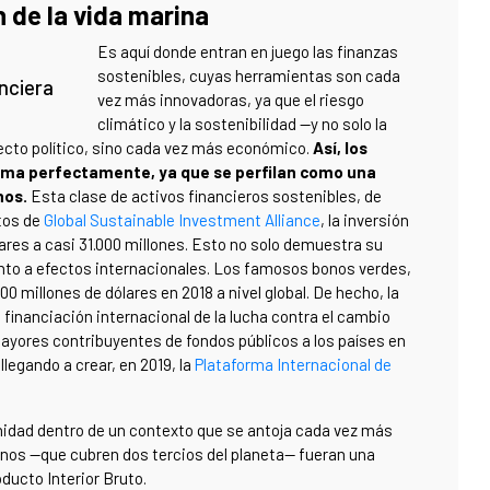
 de la vida marina
Es aquí donde entran en juego las finanzas
sostenibles, cuyas herramientas son cada
nciera
vez más innovadoras, ya que el riesgo
climático y la sostenibilidad —y no solo la
pecto político, sino cada vez más económico.
Así, los
ema perfectamente, ya que se perfilan como una
nos.
Esta clase de activos financieros sostenibles, de
atos de
Global Sustainable Investment Alliance
, la inversión
res a casi 31.000 millones. Esto no solo demuestra su
ento a efectos internacionales. Los famosos bonos verdes,
0 millones de dólares en 2018 a nivel global. De hecho, la
inanciación internacional de la lucha contra el cambio
yores contribuyentes de fondos públicos a los países en
llegando a crear, en 2019, la
Plataforma Internacional de
nidad dentro de un contexto que se antoja cada vez más
anos —que cubren dos tercios del planeta— fueran una
ducto Interior Bruto.