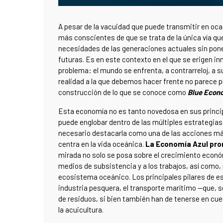
A pesar de la vacuidad que puede transmitir en oc
más conscientes de que se trata de la única vía qu
necesidades de las generaciones actuales sin poner 
futuras. Es en este contexto en el que se erigen i
problema: el mundo se enfrenta, a contrarreloj, a s
realidad a la que debemos hacer frente no parece pr
construcción de lo que se conoce como
Blue Econ
Esta economía no es tanto novedosa en sus princip
puede englobar dentro de las múltiples estrategi
necesario destacarla como una de las acciones má
centra en la vida oceánica.
La Economía Azul pro
mirada no solo se posa sobre el crecimiento econó
medios de subsistencia y a los trabajos, así como, 
ecosistema oceánico. Los principales pilares de est
industria pesquera, el transporte marítimo —que, se
de residuos, si bien también han de tenerse en cu
la acuicultura.