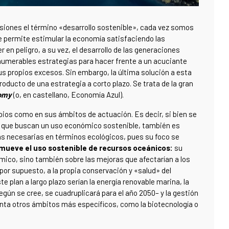
asiones el término «desarrollo sostenible», cada vez somos
e permite estimular la economía satisfaciendo las
en peligro, a su vez, el desarrollo de las generaciones
nnumerables estrategias para hacer frente a un acuciante
us propios excesos. Sin embargo, la última solución a esta
oducto de una estrategia a corto plazo. Se trata de la gran
omy
(o, en castellano, Economía Azul).
ios como en sus ámbitos de actuación. Es decir, si bien se
as que buscan un uso económico sostenible, también es
s necesarias en términos ecológicos, pues su foco se
mueve el uso sostenible de recursos oceánicos:
su
mico, sino también sobre las mejoras que afectarían a los
por supuesto, a la propia conservación y «salud» del
e plan a largo plazo serían la energía renovable marina, la
gún se cree, se cuadruplicará para el año 2050– y la gestión
enta otros ámbitos más específicos, como la biotecnología o