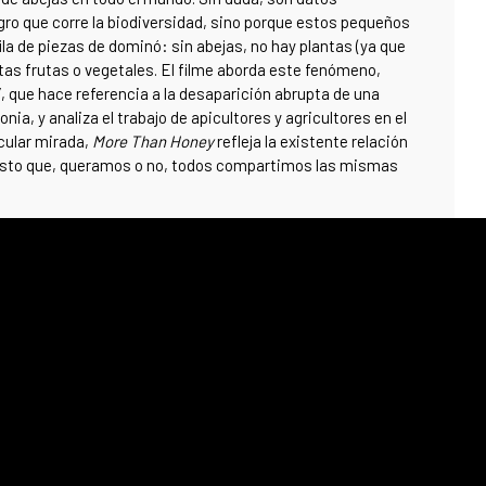
gro que corre la biodiversidad, sino porque estos pequeños
la de piezas de dominó: sin abejas, no hay plantas (ya que
rtas frutas o vegetales. El filme aborda este fenómeno,
, que hace referencia a la desaparición abrupta de una
ia, y analiza el trabajo de apicultores y agricultores en el
cular mirada,
More Than Honey
refleja la existente relación
puesto que, queramos o no, todos compartimos las mismas