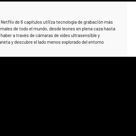
Netflix de 6 capítulos utiliza tecnología de grabación más
imales de todo el mundo, desde leones en plena caza hasta
haber a través de cámaras de vídeo ultrasensible y
laneta y descubre el lado menos explorado del entorno