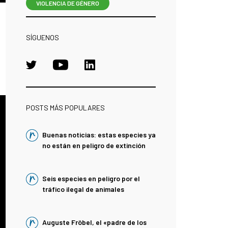
VIOLENCIA DE GÉNERO
SÍGUENOS
POSTS MÁS POPULARES
Buenas noticias: estas especies ya
no están en peligro de extinción
Seis especies en peligro por el
tráfico ilegal de animales
Auguste Fröbel, el «padre de los