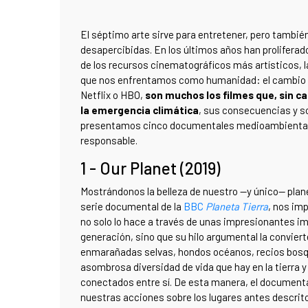
El séptimo arte sirve para entretener, pero tambi
desapercibidas. En los últimos años han proliferado
de los recursos cinematográficos más artísticos, 
que nos enfrentamos como humanidad: el cambio cl
Netflix o HBO,
son muchos los filmes que, sin cae
la emergencia climática
, sus consecuencias y s
presentamos cinco documentales medioambientales
responsable.
1 - Our Planet (2019)
Mostrándonos la belleza de nuestro —y único— planet
serie documental de la
BBC
Planeta Tierra
, nos imp
no solo lo hace a través de unas impresionantes 
generación, sino que su hilo argumental la convier
enmarañadas selvas, hondos océanos, recios bosque
asombrosa diversidad de vida que hay en la tierra y
conectados entre sí. De esta manera, el document
nuestras acciones sobre los lugares antes descrit