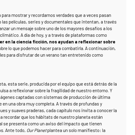
én para mostrar y recordarnos verdades que a veces pasan
 las películas, series y documentales que intentan, a través
lanzar un mensaje sobre uno de los mayores desafíos a los
imático. A día de hoy, y a través de plataformas como
r en la ciencia ficción, nos ayudan a reflexionar sobre
obre lo que podemos hacer para combatirla. A continuación,
 para disfrutar de un verano tan entretenido como
a, esta serie, producida por el equipo que está detrás de la
ulsa a reflexionar sobre la fragilidad de nuestro entorno. Y
imágenes captadas con sistemas de producción de última
te en una obra muy completa. A través de profundas y
s y suaves praderas, cada capítulo nos invita a conocer la
 a recordar que los hábitats de nuestro planeta están
al se presenta como un aviso del impacto que tienen
os. Ante todo,
Our Planet
plantea un solo manifiesto: la