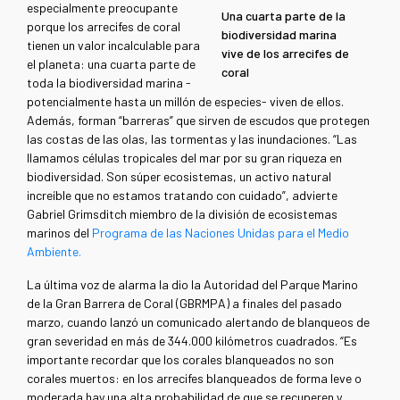
especialmente preocupante
Una cuarta parte de la
porque los arrecifes de coral
biodiversidad marina
tienen un valor incalculable para
vive de los arrecifes de
el planeta: una cuarta parte de
coral
toda la biodiversidad marina -
potencialmente hasta un millón de especies- viven de ellos.
Además, forman “barreras” que sirven de escudos que protegen
las costas de las olas, las tormentas y las inundaciones. “Las
llamamos células tropicales del mar por su gran riqueza en
biodiversidad. Son súper ecosistemas, un activo natural
increíble que no estamos tratando con cuidado”, advierte
Gabriel Grimsditch miembro de la división de ecosistemas
marinos del
Programa de las Naciones Unidas para el Medio
Ambiente.
La última voz de alarma la dio la Autoridad del Parque Marino
de la Gran Barrera de Coral (GBRMPA) a finales del pasado
marzo, cuando lanzó un comunicado alertando de blanqueos de
gran severidad en más de 344.000 kilómetros cuadrados. “Es
importante recordar que los corales blanqueados no son
corales muertos: en los arrecifes blanqueados de forma leve o
moderada hay una alta probabilidad de que se recuperen y