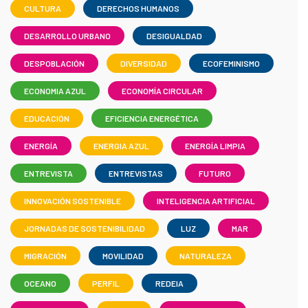
CULTURA
DERECHOS HUMANOS
DESARROLLO URBANO
DESIGUALDAD
DESPOBLACIÓN
DIVERSIDAD
ECOFEMINISMO
ECONOMIA AZUL
ECONOMÍA CIRCULAR
EDUCACIÓN
EFICIENCIA ENERGÉTICA
ENERGÍA
ENERGIA AZUL
ENERGÍA LIMPIA
ENTREVISTA
ENTREVISTAS
FUTURO
INNOVACIÓN SOSTENIBLE
INTELIGENCIA ARTIFICIAL
JORNADAS DE SOSTENIBILIDAD
LUZ
MAR
MIGRACIÓN
MOVILIDAD
NATURALEZA
OCEANO
PERFIL
REDEIA