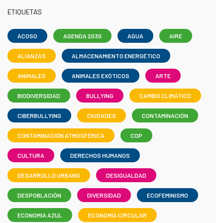
ETIQUETAS
ACOSO
AGENDA 2030
AGUA
AIRE
ALIANZAS
ALMACENAMIENTO ENERGÉTICO
ANIMALES
ANIMALES EXÓTICOS
ARTE
BIODIVERSIDAD
BULLYING
CAMBIO CLIMÁTICO
CIBERBULLYING
CIUDADES
CONTAMINACIÓN
CONTAMINACIÓN ATMOSFÉRICA
COP
CULTURA
DERECHOS HUMANOS
DESARROLLO URBANO
DESIGUALDAD
DESPOBLACIÓN
DIVERSIDAD
ECOFEMINISMO
ECONOMIA AZUL
ECONOMÍA CIRCULAR