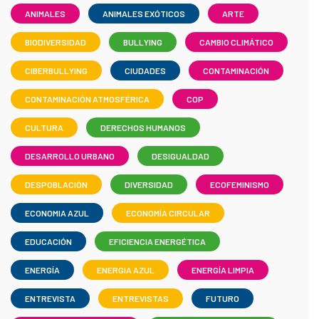
ANIMALES
ANIMALES EXÓTICOS
ARTE
BIODIVERSIDAD
BULLYING
CAMBIO CLIMÁTICO
CIBERBULLYING
CIUDADES
CONTAMINACIÓN
CONTAMINACIÓN ATMOSFÉRICA
COP
CULTURA
DERECHOS HUMANOS
DESARROLLO URBANO
DESIGUALDAD
DESPOBLACIÓN
DIVERSIDAD
ECOFEMINISMO
ECONOMIA AZUL
ECONOMÍA CIRCULAR
EDUCACIÓN
EFICIENCIA ENERGÉTICA
ENERGÍA
ENERGIA AZUL
ENERGÍA LIMPIA
ENTREVISTA
ENTREVISTAS
FUTURO