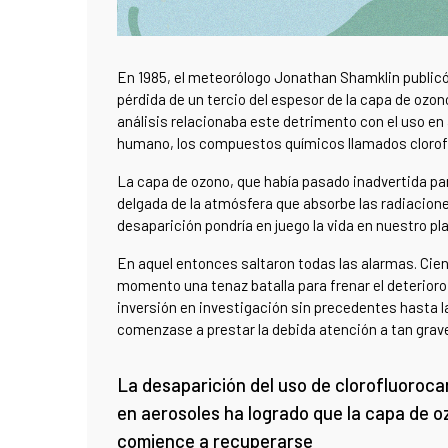
En 1985, el meteorólogo Jonathan Shamklin publicó,
pérdida de un tercio del espesor de la capa de ozon
análisis relacionaba este detrimento con el uso en 
humano, los compuestos químicos llamados clorof
La capa de ozono, que había pasado inadvertida pa
delgada de la atmósfera que absorbe las radiaciones
desaparición pondría en juego la vida en nuestro pl
En aquel entonces saltaron todas las alarmas. Cie
momento una tenaz batalla para frenar el deterioro
inversión en investigación sin precedentes hasta la
comenzase a prestar la debida atención a tan grav
La desaparición del uso de clorofluoroc
en aerosoles ha logrado que la capa de 
comience a recuperarse