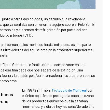
 junto a otros dos colegas, un estudio que revelaba la
o, que ya contaba con un enorme agujero sobre el Polo Sur. El
aerosoles y sistemas de refrigeración por parte del ser
luorocarbonos (CFC).
ra el común de los mortales hasta entonces, es una parte
 ultravioletas del sol. Se crea en la atmósfera superior y su
aneta.
ntíficos, Gobiernos e instituciones comenzaron en ese
 de esa fina capa que nos separa de la extinción. Una
 fecha y la acción política internacional favorecieron que se
e problema.
En 1987 se firmó el
Protocolo de Montreal
con
arbonos
el único objetivo de proteger la capa de ozono
ozono
de los productos químicos que la estaban
mermando, y a día de hoy, es considerado uno