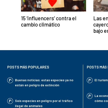
Las em
15 ‘influencers’ contra el
cayero
cambio climático
bajo e
POSTS MÁS POPULARES
POSTS MÁS 
Buenas noticias: estas especies ya no
El turis
están en peligro de extinción
La econo
Seis especies en peligro por el tráfico
cómo con
ilegal de animales