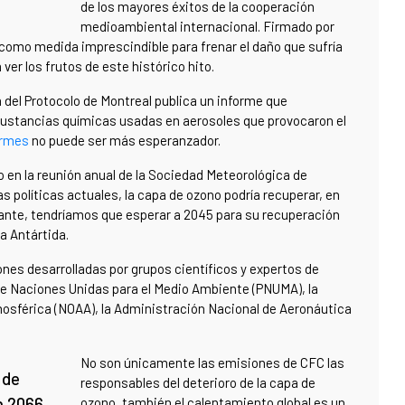
de los mayores éxitos de la cooperación
medioambiental internacional. Firmado por
C como medida imprescindible para frenar el daño que sufría
er los frutos de este histórico hito.
 del Protocolo de Montreal publica un informe que
6 sustancias químicas usadas en aerosoles que provocaron el
ormes
no puede ser más esperanzador.
en la reunión anual de la Sociedad Meteorológica de
 políticas actuales, la capa de ozono podría recuperar, en
tante, tendríamos que esperar a 2045 para su recuperación
la Antártida.
ones desarrolladas por grupos científicos y expertos de
de Naciones Unidas para el Medio Ambiente (PNUMA), la
osférica (NOAA), la Administración Nacional de Aeronáutica
No son únicamente las emisiones de CFC las
 de
responsables del deterioro de la capa de
n 2066
ozono, también el calentamiento global es un