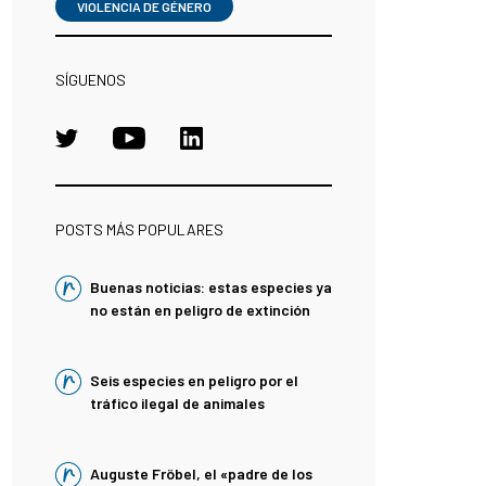
VIOLENCIA DE GÉNERO
SÍGUENOS
POSTS MÁS POPULARES
Buenas noticias: estas especies ya
no están en peligro de extinción
Seis especies en peligro por el
tráfico ilegal de animales
Auguste Fröbel, el «padre de los