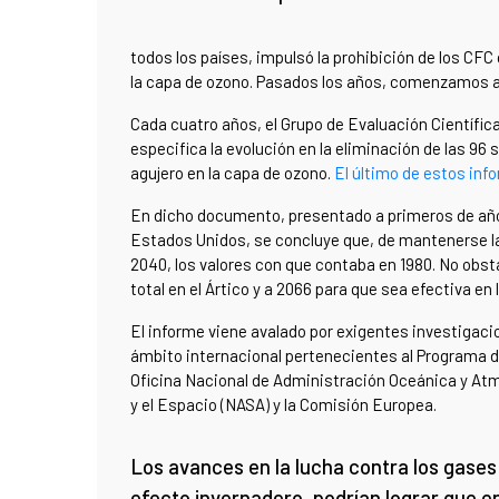
todos los países, impulsó la prohibición de los CF
la capa de ozono. Pasados los años, comenzamos a v
Cada cuatro años, el Grupo de Evaluación Científica
especifica la evolución en la eliminación de las 9
agujero en la capa de ozono.
El último de estos inf
En dicho documento, presentado a primeros de año 
Estados Unidos, se concluye que, de mantenerse las
2040, los valores con que contaba en 1980. No obs
total en el Ártico y a 2066 para que sea efectiva en 
El informe viene avalado por exigentes investigaci
ámbito internacional pertenecientes al Programa 
Oficina Nacional de Administración Oceánica y Atm
y el Espacio (NASA) y la Comisión Europea.
Los avances en la lucha contra los gases
efecto invernadero, podrían lograr que e