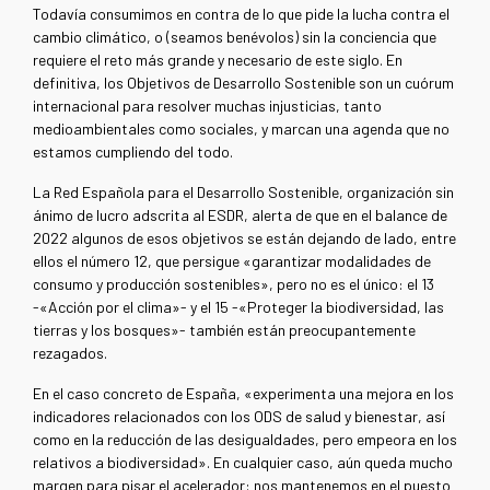
Todavía consumimos en contra de lo que pide la lucha contra el
cambio climático, o (seamos benévolos) sin la conciencia que
requiere el reto más grande y necesario de este siglo. En
definitiva, los Objetivos de Desarrollo Sostenible son un cuórum
internacional para resolver muchas injusticias, tanto
medioambientales como sociales, y marcan una agenda que no
estamos cumpliendo del todo.
La Red Española para el Desarrollo Sostenible, organización sin
ánimo de lucro adscrita al ESDR, alerta de que en el balance de
2022 algunos de esos objetivos se están dejando de lado, entre
ellos el número 12, que persigue «garantizar modalidades de
consumo y producción sostenibles», pero no es el único: el 13
-«Acción por el clima»- y el 15 -«Proteger la biodiversidad, las
tierras y los bosques»- también están preocupantemente
rezagados.
En el caso concreto de España, «experimenta una mejora en los
indicadores relacionados con los ODS de salud y bienestar, así
como en la reducción de las desigualdades, pero empeora en los
relativos a biodiversidad». En cualquier caso, aún queda mucho
margen para pisar el acelerador: nos mantenemos en el puesto