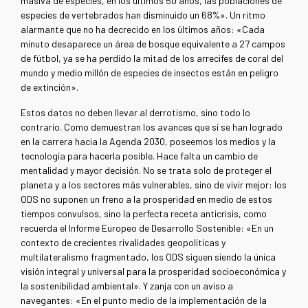
masiva de especies, en los últimos 50 años, las poblaciones de
especies de vertebrados han disminuido un 68%». Un ritmo
alarmante que no ha decrecido en los últimos años: «Cada
minuto desaparece un área de bosque equivalente a 27 campos
de fútbol, ya se ha perdido la mitad de los arrecifes de coral del
mundo y medio millón de especies de insectos están en peligro
de extinción».
Estos datos no deben llevar al derrotismo, sino todo lo
contrario. Como demuestran los avances que sí se han logrado
en la carrera hacia la Agenda 2030, poseemos los medios y la
tecnología para hacerla posible. Hace falta un cambio de
mentalidad y mayor decisión. No se trata solo de proteger el
planeta y a los sectores más vulnerables, sino de vivir mejor: los
ODS no suponen un freno a la prosperidad en medio de estos
tiempos convulsos, sino la perfecta receta anticrisis, como
recuerda el Informe Europeo de Desarrollo Sostenible: «En un
contexto de crecientes rivalidades geopolíticas y
multilateralismo fragmentado, los ODS siguen siendo la única
visión integral y universal para la prosperidad socioeconómica y
la sostenibilidad ambiental». Y zanja con un aviso a
navegantes: «En el punto medio de la implementación de la