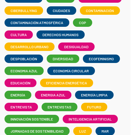
CIBERBULLYING
CIUDADES
CONTAMINACIÓN
CONTAMINACIÓN ATMOSFÉRICA
COP
CULTURA
DERECHOS HUMANOS
DESARROLLO URBANO
DESIGUALDAD
DESPOBLACIÓN
DIVERSIDAD
ECOFEMINISMO
ECONOMIA AZUL
ECONOMÍA CIRCULAR
EDUCACIÓN
EFICIENCIA ENERGÉTICA
ENERGÍA
ENERGIA AZUL
ENERGÍA LIMPIA
ENTREVISTA
ENTREVISTAS
FUTURO
INNOVACIÓN SOSTENIBLE
INTELIGENCIA ARTIFICIAL
JORNADAS DE SOSTENIBILIDAD
LUZ
MAR