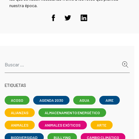
nuestra época.
ETIQUETAS
ACOSO
AGENDA 2030
AGUA
AIRE
ALIANZAS
ALMACENAMIENTO ENERGÉTICO
ANIMALES
ANIMALES EXÓTICOS
ARTE
BIODIVERSIDAD
BULLYING
CAMBIO CLIMÁTICO