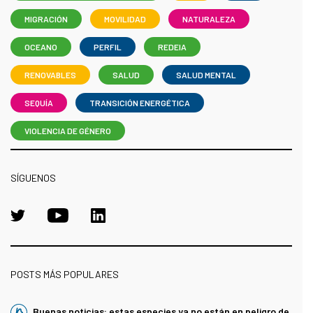
MIGRACIÓN
MOVILIDAD
NATURALEZA
OCEANO
PERFIL
REDEIA
RENOVABLES
SALUD
SALUD MENTAL
SEQUÍA
TRANSICIÓN ENERGÉTICA
VIOLENCIA DE GÉNERO
SÍGUENOS
POSTS MÁS POPULARES
Buenas noticias: estas especies ya no están en peligro de