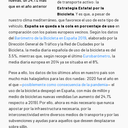
nuevas, un 24,1% más
de transporte activo: la
que en el año anterior
Estrategia Estatal por la
Bicicleta
. Y es que, a pesar de
nuestro clima mediterráneo, que favorece el uso de este tipo de
vehículo,
España se queda a la cola en porcentaje de uso
en
comparación con los países europeos vecinos. Según los datos
del
Barómetro de la Bicicleta en España 2019
, elaborado por la
Dirección General de Tráfico y la Red de Ciudades por la
Bicicleta, la media diaria española de uso de la bicicleta es del
3,5%, mientras que, según recoge el último
Eurobarómetro
, la
media diaria europea en 2014 ya se situaba en el 8%.
Pese a ello, los datos de los últimos años en nuestro país son
mucho más halagüeños para las dos ruedas: 2020 fue el año en
el que —
posiblemente como consecuencia de la pandemia
— el
uso de la bicicleta despegó en España, con más de millón y
medio de bicicletas nuevas vendidas (un aumento del 24,1%
respecto a 2019). Por ello, ahora es más necesario que nunca
apostar por la infraestructura necesaria, por la
interconectividad entre diversos medios de transporte y por las
subvenciones y ayudas para aquellos que deseen desplazarse
sobre sillín.