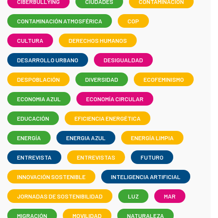
CIBERBULLYING
CIUDADES
CONTAMINACIÓN
CONTAMINACIÓN ATMOSFÉRICA
COP
CULTURA
DERECHOS HUMANOS
DESARROLLO URBANO
DESIGUALDAD
DESPOBLACIÓN
DIVERSIDAD
ECOFEMINISMO
ECONOMIA AZUL
ECONOMÍA CIRCULAR
EDUCACIÓN
EFICIENCIA ENERGÉTICA
ENERGÍA
ENERGIA AZUL
ENERGÍA LIMPIA
ENTREVISTA
ENTREVISTAS
FUTURO
INNOVACIÓN SOSTENIBLE
INTELIGENCIA ARTIFICIAL
JORNADAS DE SOSTENIBILIDAD
LUZ
MAR
MIGRACIÓN
MOVILIDAD
NATURALEZA