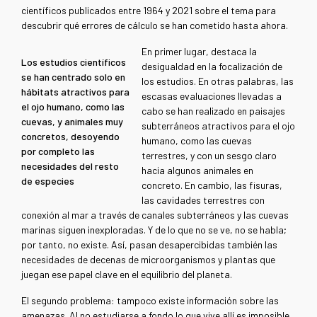
científicos publicados entre 1964 y 2021 sobre el tema para
descubrir qué errores de cálculo se han cometido hasta ahora.
En primer lugar, destaca la
Los estudios científicos
desigualdad en la focalización de
se han centrado solo en
los estudios. En otras palabras, las
hábitats atractivos para
escasas evaluaciones llevadas a
el ojo humano, como las
cabo se han realizado en paisajes
cuevas, y animales muy
subterráneos atractivos para el ojo
concretos, desoyendo
humano, como las cuevas
por completo las
terrestres, y con un sesgo claro
necesidades del resto
hacia algunos animales en
de especies
concreto. En cambio, las fisuras,
las cavidades terrestres con
conexión al mar a través de canales subterráneos y las cuevas
marinas siguen inexploradas. Y de lo que no se ve, no se habla;
por tanto, no existe. Así, pasan desapercibidas también las
necesidades de decenas de microorganismos y plantas que
juegan ese papel clave en el equilibrio del planeta.
El segundo problema: tampoco existe información sobre las
amenazas. Al no estudiarse a fondo lo que vive allí es imposible