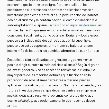
explicar lo que lo pone en peligro. Pero, en realidad, los
ecosistemas subterráneos se enfrentan silenciosamente a
numerosos problemas, entre ellos, la perturbación del hábitat
debido al turismo y la contaminación, el cambio climático y la
sobreexplotación –España,
un país rico en agua subterránea
, es
también la nación que más explota este recurso (en numerosas
ocasiones, ilegalmente, como ocurre en Doñana)–. Los efectos
pueden ser incluso más desastrosos que en la superficie,
puesto que estas especies, al mantenerse bajo tierra, son
mucho más delicadas a los cambios abruptos de sus hábitats.
Después de tantas décadas de ignorancia, ¿es realmente
posible dirigir nuestra mirada del cielo al suelo? Según el grupo
de investigadores, «no es necesario reinventar la rueda»; la
mayor parte de las medidas actuales que funcionan en la
protección de ecosistemas terrestres o marinos pueden
aplicarse con éxito a lo subterráneo». No obstante, añaden, las
futuras investigaciones sí que deberían centrarse en generar
nuevas ideas para resolver problemas concretos de lo que
ocurre
allí abajo
y, así, poder cambiar lo que hacemos desde
arriba.