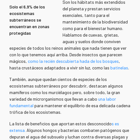
Son los hábitats más extendidos
Solo el 6,9% de los
del planeta y prestan servicios
ecosistemas
esenciales, tanto para el
subterráneos se
mantenimiento de la biodiversidad
encuentran en zonas
como para el bienestar humano.
protegidas
Hablamos de cuevas, grietas,
aguas y suelos donde conviven
especies de todos los reinos animales que nada tienen que ver
con lo que tenemos aquí arriba. Desde insectos que parecen
mágicos,
como la recién descubierta hada de los bosques
,
hasta crustáceos adaptados a vivir sin luz, como las
batinelas
.
También, aunque quedan cientos de especies de los
ecosistemas subterráneos por descubrir, destacan algunos
mamíferos como los murciélagos pero, sobre todo, la gran
variedad de microrganismos que llevan a cabo
una labor
fundamental
para mantener el equilibrio de esa delicada cadena
trófica de los ecosistemas.
La lista de beneficios que aportan estos desconocido
s es
extensa.
Algunos hongos y bacterias combaten patógenos que
depuran el agua del subsuelo y luchan contra diversas plagas y