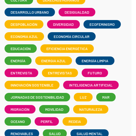
CULTURA
DERECHOS HUMANOS
DESARROLLO URBANO
DESIGUALDAD
DESPOBLACIÓN
DIVERSIDAD
ECOFEMINISMO
ECONOMIA AZUL
ECONOMÍA CIRCULAR
EDUCACIÓN
EFICIENCIA ENERGÉTICA
ENERGÍA
ENERGIA AZUL
ENERGÍA LIMPIA
ENTREVISTA
ENTREVISTAS
FUTURO
INNOVACIÓN SOSTENIBLE
INTELIGENCIA ARTIFICIAL
JORNADAS DE SOSTENIBILIDAD
LUZ
MAR
MIGRACIÓN
MOVILIDAD
NATURALEZA
OCEANO
PERFIL
REDEIA
RENOVABLES
SALUD
SALUD MENTAL