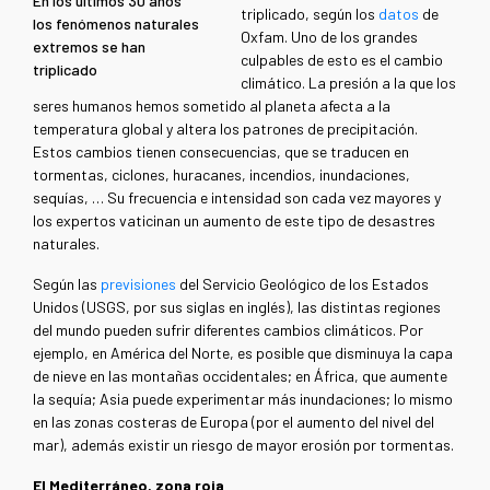
En los últimos 30 años
triplicado, según los
datos
de
los fenómenos naturales
Oxfam. Uno de los grandes
extremos se han
culpables de esto es el cambio
triplicado
climático. La presión a la que los
seres humanos hemos sometido al planeta afecta a la
temperatura global y altera los patrones de precipitación.
Estos cambios tienen consecuencias, que se traducen en
tormentas, ciclones, huracanes, incendios, inundaciones,
sequías, … Su frecuencia e intensidad son cada vez mayores y
los expertos vaticinan un aumento de este tipo de desastres
naturales.
Según las
previsiones
del Servicio Geológico de los Estados
Unidos (USGS, por sus siglas en inglés), las distintas regiones
del mundo pueden sufrir diferentes cambios climáticos. Por
ejemplo, en América del Norte, es posible que disminuya la capa
de nieve en las montañas occidentales; en África, que aumente
la sequía; Asia puede experimentar más inundaciones; lo mismo
en las zonas costeras de Europa (por el aumento del nivel del
mar), además existir un riesgo de mayor erosión por tormentas.
El Mediterráneo, zona roja