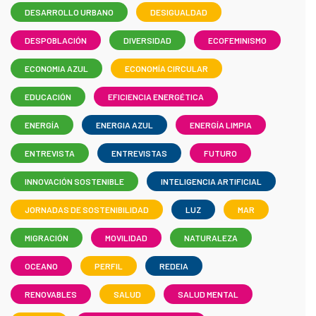
DESARROLLO URBANO
DESIGUALDAD
DESPOBLACIÓN
DIVERSIDAD
ECOFEMINISMO
ECONOMIA AZUL
ECONOMÍA CIRCULAR
EDUCACIÓN
EFICIENCIA ENERGÉTICA
ENERGÍA
ENERGIA AZUL
ENERGÍA LIMPIA
ENTREVISTA
ENTREVISTAS
FUTURO
INNOVACIÓN SOSTENIBLE
INTELIGENCIA ARTIFICIAL
JORNADAS DE SOSTENIBILIDAD
LUZ
MAR
MIGRACIÓN
MOVILIDAD
NATURALEZA
OCEANO
PERFIL
REDEIA
RENOVABLES
SALUD
SALUD MENTAL