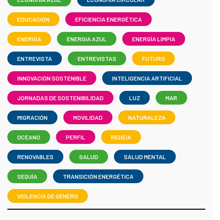
EDUCACIÓN
EFICIENCIA ENERGÉTICA
ENERGÍA
ENERGIA AZUL
ENERGÍA LIMPIA
ENTREVISTA
ENTREVISTAS
FUTURO
INNOVACIÓN SOSTENIBLE
INTELIGENCIA ARTIFICIAL
JORNADAS DE SOSTENIBILIDAD
LUZ
MAR
MIGRACIÓN
MOVILIDAD
NATURALEZA
OCEANO
PERFIL
REDEIA
RENOVABLES
SALUD
SALUD MENTAL
SEQUÍA
TRANSICIÓN ENERGÉTICA
VIOLENCIA DE GÉNERO