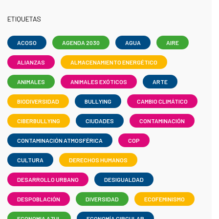
ETIQUETAS
ACOSO
AGENDA 2030
AGUA
AIRE
ALIANZAS
ALMACENAMIENTO ENERGÉTICO
ANIMALES
ANIMALES EXÓTICOS
ARTE
BIODIVERSIDAD
BULLYING
CAMBIO CLIMÁTICO
CIBERBULLYING
CIUDADES
CONTAMINACIÓN
CONTAMINACIÓN ATMOSFÉRICA
COP
CULTURA
DERECHOS HUMANOS
DESARROLLO URBANO
DESIGUALDAD
DESPOBLACIÓN
DIVERSIDAD
ECOFEMINISMO
ECONOMIA AZUL
ECONOMÍA CIRCULAR