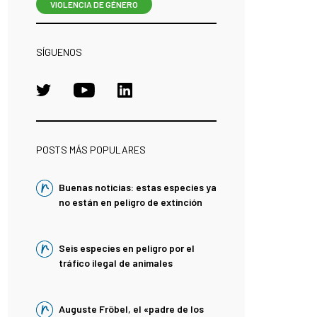
VIOLENCIA DE GÉNERO
SÍGUENOS
POSTS MÁS POPULARES
Buenas noticias: estas especies ya
no están en peligro de extinción
Seis especies en peligro por el
tráfico ilegal de animales
Auguste Fröbel, el «padre de los