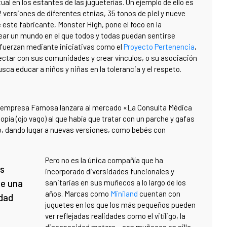
al en los estantes de las jugueterías. Un ejemplo de ello es
versiones de diferentes etnias, 35 tonos de piel y nueve
 este fabricante, Monster High, pone el foco en la
rear un mundo en el que todos y todas puedan sentirse
efuerzan mediante iniciativas como el
Proyecto Pertenencia
,
ectar con sus comunidades y crear vínculos, o su asociación
usca educar a niños y niñas en la tolerancia y el respeto.
a empresa Famosa lanzara al mercado «La Consulta Médica
ía (ojo vago) al que había que tratar con un parche y gafas
nó, dando lugar a nuevas versiones, como bebés con
Pero no es la única compañía que ha
es
incorporado diversidades funcionales y
te una
sanitarias en sus muñecos a lo largo de los
años. Marcas como
Miniland
cuentan con
idad
juguetes en los que los más pequeños pueden
ver reflejadas realidades como el vitíligo, la