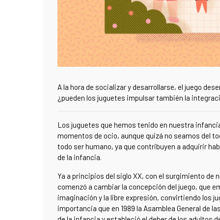
A la hora de socializar y desarrollarse, el juego des
¿pueden los juguetes impulsar también la integració
Los juguetes que hemos tenido en nuestra infancia
momentos de ocio, aunque quizá no seamos del todo 
todo ser humano, ya que contribuyen a adquirir ha
de la infancia.
Ya a principios del siglo XX, con el surgimiento d
comenzó a cambiar la concepción del juego, que em
imaginación y la libre expresión, convirtiendo los 
importancia que en 1989 la Asamblea General de las
de la infancia y estableció el deber de los adultos d