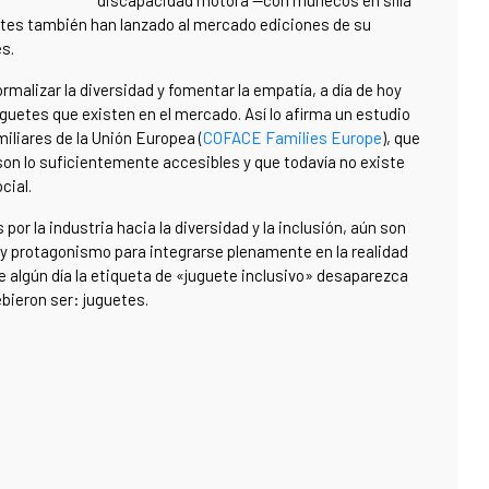
discapacidad motora —con muñecos en silla
antes también han lanzado al mercado ediciones de su
s.
malizar la diversidad y fomentar la empatía, a día de hoy
uguetes que existen en el mercado. Así lo afirma un estudio
iliares de la Unión Europea (
COFACE Families Europe
), que
son lo suficientemente accesibles y que todavía no existe
cial.
r la industria hacia la diversidad y la inclusión, aún son
y protagonismo para integrarse plenamente en la realidad
 algún día la etiqueta de «juguete inclusivo» desaparezca
bieron ser: juguetes.