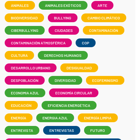
ANIMALES
ANIMALES EXÓTICOS
ARTE
BIODIVERSIDAD
BULLYING
CAMBIO CLIMÁTICO
CIBERBULLYING
CIUDADES
CONTAMINACIÓN
CONTAMINACIÓN ATMOSFÉRICA
COP
CULTURA
DERECHOS HUMANOS
DESARROLLO URBANO
DESIGUALDAD
DESPOBLACIÓN
DIVERSIDAD
ECOFEMINISMO
ECONOMIA AZUL
ECONOMÍA CIRCULAR
EDUCACIÓN
EFICIENCIA ENERGÉTICA
ENERGÍA
ENERGIA AZUL
ENERGÍA LIMPIA
ENTREVISTA
ENTREVISTAS
FUTURO