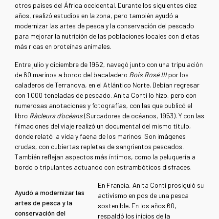
otros países del África occidental. Durante los siguientes diez
años, realizó estudios en la zona, pero también ayudó a
modernizar las artes de pesca y la conservación del pescado
para mejorar la nutrición de las poblaciones locales con dietas
más ricas en proteínas animales.
Entre julio y diciembre de 1952, navegó junto con una tripulación
de 60 marinos a bordo del bacaladero
Bois Rosé III
por los
caladeros de Terranova, en el Atlántico Norte. Debían regresar
con 1.000 toneladas de pescado. Anita Conti lo hizo, pero con
numerosas anotaciones y fotografías, con las que publicó el
libro
Râcleurs d’océans
(Surcadores de océanos, 1953). Y con las
filmaciones del viaje realizó un documental del mismo título,
donde relató la vida y faena de los marinos. Son imágenes
crudas, con cubiertas repletas de sangrientos pescados.
También reflejan aspectos más íntimos, como la peluquería a
bordo o tripulantes actuando con estrambóticos disfraces.
En Francia, Anita Conti prosiguió su
Ayudó a modernizar las
activismo en pos de una pesca
artes de pesca y la
sostenible. En los años 60,
conservación del
respaldó los inicios de la