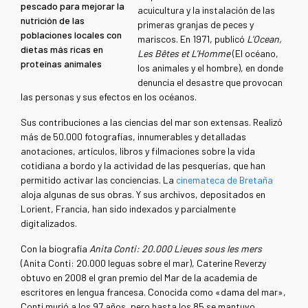
pescado para mejorar la
acuicultura y la instalación de las
nutrición de las
primeras granjas de peces y
poblaciones locales con
mariscos. En 1971, publicó
L'Ocean,
dietas más ricas en
Les Bêtes et L'Homme
(El océano,
proteínas animales
los animales y el hombre), en donde
denuncia el desastre que provocan
las personas y sus efectos en los océanos.
Sus contribuciones a las ciencias del mar son extensas. Realizó
más de 50.000 fotografías, innumerables y detalladas
anotaciones, artículos, libros y filmaciones sobre la vida
cotidiana a bordo y la actividad de las pesquerías, que han
permitido activar las conciencias. La
cinemateca de Bretaña
aloja algunas de sus obras. Y sus archivos, depositados en
Lorient, Francia, han sido indexados y parcialmente
digitalizados.
Con la biografía
Anita Conti: 20.000 Lieues sous les mers
(Anita Conti: 20.000 leguas sobre el mar), Caterine Reverzy
obtuvo en 2008 el gran premio del Mar de la academia de
escritores en lengua francesa. Conocida como «dama del mar»,
Conti murió a los 97 años, pero hasta los 85 se mantuvo