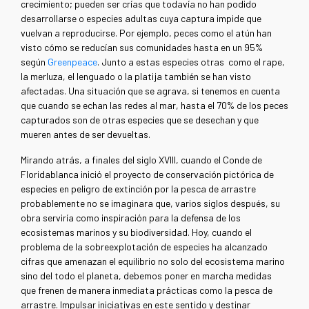
crecimiento; pueden ser crías que todavía no han podido
desarrollarse o especies adultas cuya captura impide que
vuelvan a reproducirse. Por ejemplo, peces como el atún han
visto cómo se reducían sus comunidades hasta en un 95%
según
Greenpeace
. Junto a estas especies otras como el rape,
la merluza, el lenguado o la platija también se han visto
afectadas. Una situación que se agrava, si tenemos en cuenta
que cuando se echan las redes al mar, hasta el 70% de los peces
capturados son de otras especies que se desechan y que
mueren antes de ser devueltas.
Mirando atrás, a finales del siglo XVIII, cuando el Conde de
Floridablanca inició el proyecto de conservación pictórica de
especies en peligro de extinción por la pesca de arrastre
probablemente no se imaginara que, varios siglos después, su
obra serviría como inspiración para la defensa de los
ecosistemas marinos y su biodiversidad. Hoy, cuando el
problema de la sobreexplotación de especies ha alcanzado
cifras que amenazan el equilibrio no solo del ecosistema marino
sino del todo el planeta, debemos poner en marcha medidas
que frenen de manera inmediata prácticas como la pesca de
arrastre. Impulsar iniciativas en este sentido y destinar