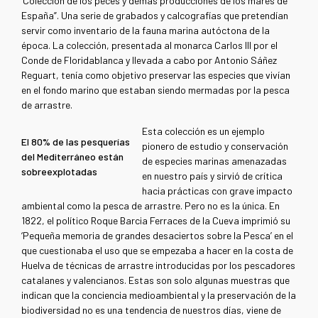
‘Colección de los peces y demás producciones de los mares de
España”. Una serie de grabados y calcografías que pretendían
servir como inventario de la fauna marina autóctona de la
época. La colección, presentada al monarca Carlos III por el
Conde de Floridablanca y llevada a cabo por Antonio Sáñez
Reguart, tenía como objetivo preservar las especies que vivían
en el fondo marino que estaban siendo mermadas por la pesca
de arrastre.
Esta colección es un ejemplo
El 80% de las pesquerías
pionero de estudio y conservación
del Mediterráneo están
de especies marinas amenazadas
sobreexplotadas
en nuestro país y sirvió de crítica
hacia prácticas con grave impacto
ambiental como la pesca de arrastre. Pero no es la única. En
1822, el político Roque Barcia Ferraces de la Cueva imprimió su
‘Pequeña memoria de grandes desaciertos sobre la Pesca’ en el
que cuestionaba el uso que se empezaba a hacer en la costa de
Huelva de técnicas de arrastre introducidas por los pescadores
catalanes y valencianos. Estas son solo algunas muestras que
indican que la conciencia medioambiental y la preservación de la
biodiversidad no es una tendencia de nuestros días, viene de