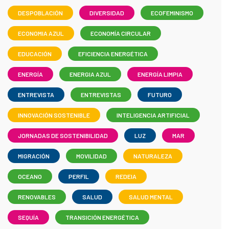
DESPOBLACIÓN
DIVERSIDAD
ECOFEMINISMO
ECONOMIA AZUL
ECONOMÍA CIRCULAR
EDUCACIÓN
EFICIENCIA ENERGÉTICA
ENERGÍA
ENERGIA AZUL
ENERGÍA LIMPIA
ENTREVISTA
ENTREVISTAS
FUTURO
INNOVACIÓN SOSTENIBLE
INTELIGENCIA ARTIFICIAL
JORNADAS DE SOSTENIBILIDAD
LUZ
MAR
MIGRACIÓN
MOVILIDAD
NATURALEZA
OCEANO
PERFIL
REDEIA
RENOVABLES
SALUD
SALUD MENTAL
SEQUÍA
TRANSICIÓN ENERGÉTICA