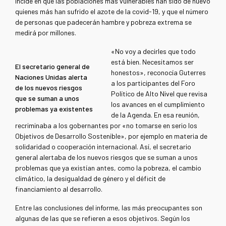
incide en que las poblaciones más vulnerables han sido de nuevo
quienes más han sufrido el azote de la covid-19, y que el número
de personas que padecerán hambre y pobreza extrema se
medirá por millones.
«No voy a decirles que todo
está bien. Necesitamos ser
El secretario general de
honestos», reconocía Guterres
Naciones Unidas alerta
a los participantes del Foro
de los nuevos riesgos
Político de Alto Nivel que revisa
que se suman a unos
los avances en el cumplimiento
problemas ya existentes
de la Agenda. En esa reunión,
recriminaba a los gobernantes por «no tomarse en serio los
Objetivos de Desarrollo Sostenible», por ejemplo en materia de
solidaridad o cooperación internacional. Así, el secretario
general alertaba de los nuevos riesgos que se suman a unos
problemas que ya existían antes, como la pobreza, el cambio
climático, la desigualdad de género y el déficit de
financiamiento al desarrollo.
Entre las conclusiones del informe, las más preocupantes son
algunas de las que se refieren a esos objetivos. Según los