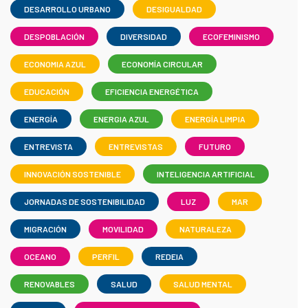
DESARROLLO URBANO
DESIGUALDAD
DESPOBLACIÓN
DIVERSIDAD
ECOFEMINISMO
ECONOMIA AZUL
ECONOMÍA CIRCULAR
EDUCACIÓN
EFICIENCIA ENERGÉTICA
ENERGÍA
ENERGIA AZUL
ENERGÍA LIMPIA
ENTREVISTA
ENTREVISTAS
FUTURO
INNOVACIÓN SOSTENIBLE
INTELIGENCIA ARTIFICIAL
JORNADAS DE SOSTENIBILIDAD
LUZ
MAR
MIGRACIÓN
MOVILIDAD
NATURALEZA
OCEANO
PERFIL
REDEIA
RENOVABLES
SALUD
SALUD MENTAL