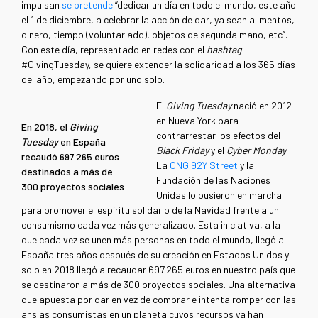
impulsan
se pretende
“dedicar un día en todo el mundo, este año
el 1 de diciembre, a celebrar la acción de dar, ya sean alimentos,
dinero, tiempo (voluntariado), objetos de segunda mano, etc”.
Con este día, representado en redes con el
hashtag
#GivingTuesday, se quiere extender la solidaridad a los 365 días
del año, empezando por uno solo.
El
Giving Tuesday
nació en 2012
en Nueva York para
En 2018, el
Giving
contrarrestar los efectos del
Tuesday
en España
Black Friday
y el
Cyber Monday
.
recaudó 697.265 euros
La
ONG 92Y Street
y la
destinados a más de
Fundación de las Naciones
300 proyectos sociales
Unidas lo pusieron en marcha
para promover el espíritu solidario de la Navidad frente a un
consumismo cada vez más generalizado. Esta iniciativa, a la
que cada vez se unen más personas en todo el mundo, llegó a
España tres años después de su creación en Estados Unidos y
solo en 2018 llegó a recaudar 697.265 euros en nuestro país que
se destinaron a más de 300 proyectos sociales. Una alternativa
que apuesta por dar en vez de comprar e intenta romper con las
ansias consumistas en un planeta cuyos recursos ya han