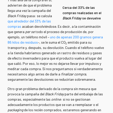
advierten de que el problema
Cerca del 33% de las
llega una vez la campaña del
compras realizadas en el
Black Friday
pasa: se calcula
Black Friday
se devuelve
que alrededor del 33% de las
compras
acaban devolviéndose. Es decir, a la contaminación
que genera
per se
todo el proceso de producción de, por
ejemplo, un teléfono móvil –
uno de apenas 200 gramos genera
86 kilos de residuos
–, se le suma el CO
emitido para su
2
transporte y, después, su devolución. Cuando el teléfono vuelve
a la tienda habríamos generado un rastro de residuos y gases
de efecto invernadero para que el producto vuelva al lugar del
que salió. Por eso, lo mejor es no dejarse llevar por impulsos y
meditar cada compra. Si nos preguntamos si verdaderamente
necesitamos algo antes de darle a
finalizar compra
,
seguramente las devoluciones se reducirían sobremanera.
Otro gran problema derivado de la compra sin mesura que
provoca la campaña del
Black Friday
parte del embalaje de las
compras, especialmente las
online
: si no se gestionan
adecuadamente los productos que se van a reemplazar o el
packaging
de los recién comprados, estaremos generando en