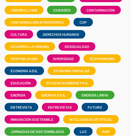
CIBERBULLYING
CIUDADES
CONTAMINACIÓN
CONTAMINACIÓN ATMOSFÉRICA
COP
CULTURA
DERECHOS HUMANOS
DESARROLLO URBANO
DESIGUALDAD
DESPOBLACIÓN
DIVERSIDAD
ECOFEMINISMO
ECONOMIA AZUL
ECONOMÍA CIRCULAR
EDUCACIÓN
EFICIENCIA ENERGÉTICA
ENERGÍA
ENERGIA AZUL
ENERGÍA LIMPIA
ENTREVISTA
ENTREVISTAS
FUTURO
INNOVACIÓN SOSTENIBLE
INTELIGENCIA ARTIFICIAL
JORNADAS DE SOSTENIBILIDAD
LUZ
MAR