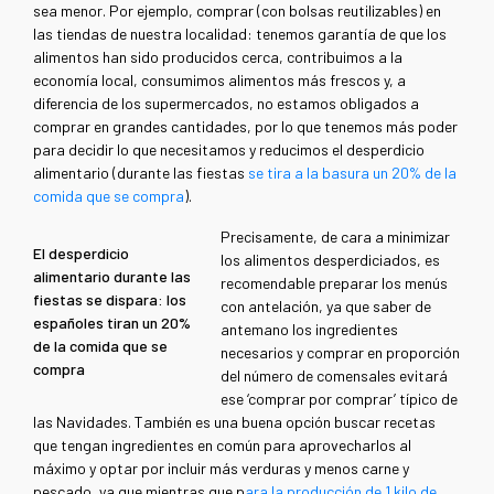
sea menor. Por ejemplo, comprar (con bolsas reutilizables) en
las tiendas de nuestra localidad: tenemos garantía de que los
alimentos han sido producidos cerca, contribuimos a la
economía local, consumimos alimentos más frescos y, a
diferencia de los supermercados, no estamos obligados a
comprar en grandes cantidades, por lo que tenemos más poder
para decidir lo que necesitamos y reducimos el desperdicio
alimentario (durante las fiestas
se tira a la basura un 20% de la
comida que se compra
).
Precisamente, de cara a minimizar
El desperdicio
los alimentos desperdiciados, es
alimentario durante las
recomendable preparar los menús
fiestas se dispara: los
con antelación, ya que saber de
españoles tiran un 20%
antemano los ingredientes
de la comida que se
necesarios y comprar en proporción
compra
del número de comensales evitará
ese ‘comprar por comprar’ típico de
las Navidades. También es una buena opción buscar recetas
que tengan ingredientes en común para aprovecharlos al
máximo y optar por incluir más verduras y menos carne y
pescado, ya que mientras que p
ara la producción de 1 kilo de