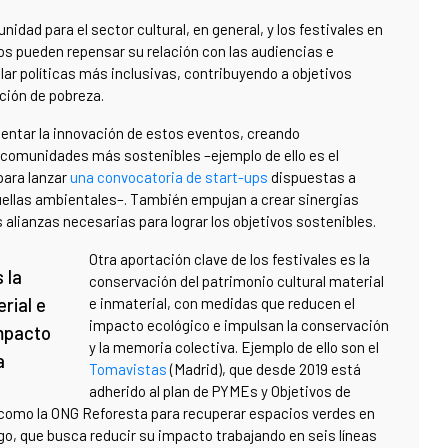
nidad para el sector cultural, en general, y los festivales en
tos pueden repensar su relación con las audiencias e
llar políticas más inclusivas, contribuyendo a objetivos
cción de pobreza.
mentar la innovación de estos eventos, creando
 comunidades más sostenibles –ejemplo de ello es el
para lanzar
una convocatoria de start-ups
dispuestas a
uellas ambientales–. También empujan a crear sinergias
 alianzas necesarias para lograr los objetivos sostenibles.
Otra aportación clave de los festivales es la
 la
conservación del patrimonio cultural material
rial e
e inmaterial, con medidas que reducen el
impacto ecológico e impulsan la conservación
impacto
y la memoria colectiva. Ejemplo de ello son el
a
Tomavistas
(Madrid), que desde 2019 está
adherido al plan de PYMEs y Objetivos de
 como la ONG Reforesta para recuperar espacios verdes en
Vigo, que busca reducir su impacto trabajando en seis líneas