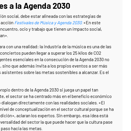
les a la Agenda 2030
ón social, debe estar alineada con las estrategias de
e acción
Festivales de Música y Agenda 2030
.
«En este
ncuentro, ocio y trabajo que tienen un impacto social,
an».
ara con una realidad: la industria de la música es una de las
nciertos pueden llegar a superar los 25 kilos de CO2
 agentes esenciales en la consecución de la Agenda 2030 no
e, sino que además invita a los propios eventos a ser más
s asistentes sobre las metas sostenibles a alcanzar. Es el
ropio dentro de la Agenda 2030 si juega un papel tan
te, el sector se ha centrado más en el beneficio económico
o dialogan directamente con las realidades sociales. «El
nivel de conceptualización en el sector cultural porque se ha
adición», aclaran los expertos. Sin embargo, esa idea está
ersalidad del sector la que puede hacer que la cultura pase
a paso hacia las metas.