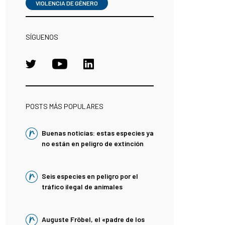
VIOLENCIA DE GÉNERO
SÍGUENOS
POSTS MÁS POPULARES
Buenas noticias: estas especies ya
no están en peligro de extinción
Seis especies en peligro por el
tráfico ilegal de animales
Auguste Fröbel, el «padre de los