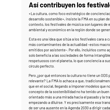
Así contribuyen los festiva
«La cultura, como foco estratégico de concienciaci
desarrollo sostenible», insiste la FMA en su plan d
contexto, los festivales de música son lugares de e
ambiental y económico en la región donde se gener
Esta es una idea que sitúa a los festivales cara a c
más contaminantes de la actualidad –estos macroco
emitidos por asistente–. Por ello, incluirlos como
solo beneficia a las sociedades de forma intangibl
respetuosos con el planeta, lo que conciencia a su
círculo perfecto.
Pero ¿por qué entonces la cultura no tiene un ODS p
relevante? La FMA lo achaca a que, tradicionalmen
que en el social, llegando a imponer modelos que n
concepto de la sostenibilidad no ha tenido un buen 
orientado más a una mirada hacia el pasado y la tr
empezando a diluirse. Y es precisamente esa transv
de ser una ausente en la Agenda 2030 a dirigir cad