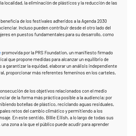
, la localidad, la eliminación de plásticos y la reducción de las
beneficia de los festivales adheridos a la Agenda 2030
cienciar. Incluso pueden contribuir desde el otro lado del
ujeres en puestos fundamentales para su desarrollo, como
e
promovida por la PRS Foundation, un manifiesto firmado
ical que propone medidas para alcanzar un equilibrio de
 a garantizar la equidad, elaborar un análisis independiente
al, proporcionar más referentes femeninos en los carteles,
a consecución de los objetivos relacionados con el medio
iar de la forma más práctica posible a la audiencia; por
ibiendo botellas de plástico, reciclando aguas residuales,
ipales retos del cambio climático y permitiendo a los
aje. En este sentido, Billie Eilish, a lo largo de todas sus
, una zona a la que el público puede acudir para aprender