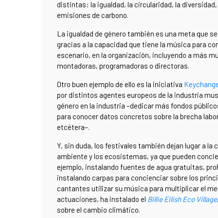
distintas: la igualdad, la circularidad, la diversidad
emisiones de carbono.
La igualdad de género también es una meta que se 
gracias a la capacidad que tiene la música para con
escenario, en la organización, incluyendo a más m
montadoras, programadoras o directoras.
Otro buen ejemplo de ello es la iniciativa
Keychang
por distintos agentes europeos de la industria mus
género en la industria –dedicar más fondos públicos
para conocer datos concretos sobre la brecha labor
etcétera–.
Y, sin duda, los festivales también dejan lugar a l
ambiente y los ecosistemas, ya que pueden concienc
ejemplo, instalando fuentes de agua gratuitas, proh
instalando carpas para concienciar sobre los princ
cantantes utilizar su música para multiplicar el mens
actuaciones, ha instalado el
Billie Eilish Eco Village
sobre el cambio climático.