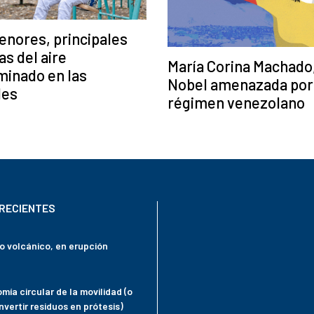
nores, principales
as del aire
María Corina Machado,
minado en las
Nobel amenazada por
des
régimen venezolano
RECIENTES
mo volcánico, en erupción
mía circular de la movilidad (o
vertir residuos en prótesis)