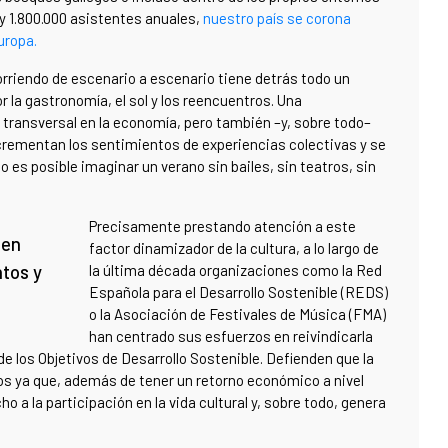
 y 1.800.000 asistentes anuales,
nuestro país se corona
Europa.
corriendo de escenario a escenario tiene detrás todo un
 la gastronomía, el sol y los reencuentros. Una
transversal en la economía, pero también –y, sobre todo–
 incrementan los sentimientos de experiencias colectivas y se
s posible imaginar un verano sin bailes, sin teatros, sin
Precisamente prestando atención a este
 en
factor dinamizador de la cultura, a lo largo de
tos y
la última década organizaciones como la Red
Española para el Desarrollo Sostenible (REDS)
o la Asociación de Festivales de Música (FMA)
han centrado sus esfuerzos en reivindicarla
 los Objetivos de Desarrollo Sostenible. Defienden que la
os ya que, además de tener un retorno económico a nivel
o a la participación en la vida cultural y, sobre todo, genera