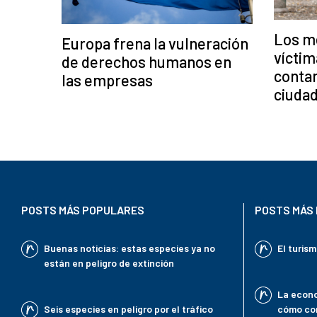
Los me
Europa frena la vulneración
víctim
de derechos humanos en
conta
las empresas
ciuda
POSTS MÁS POPULARES
POSTS MÁS 
Buenas noticias: estas especies ya no
El turis
están en peligro de extinción
La econo
Seis especies en peligro por el tráfico
cómo con