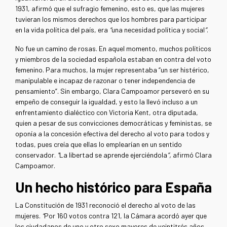
1931, afirmó que el sufragio femenino, esto es, que las mujeres
tuvieran los mismos derechos que los hombres para participar
en la vida política del país, era
“
una necesidad política y social
”
.
No fue un camino de rosas. En aquel momento, muchos políticos
y miembros de la sociedad española estaban en contra del voto
femenino. Para muchos, la mujer representaba “un ser histérico,
manipulable e incapaz de razonar o tener independencia de
pensamiento”. Sin embargo, Clara Campoamor perseveró en su
empeño de conseguir la igualdad, y esto la llevó incluso a un
enfrentamiento dialéctico con Victoria Kent, otra diputada,
quien a pesar de sus convicciones democráticas y feministas, se
oponía a la concesión efectiva del derecho al voto para todos y
todas, pues creía que ellas lo emplearían en un sentido
conservador.
"
La libertad se aprende ejerciéndola
”,
afirmó Clara
Campoamor.
Un hecho histórico para España
La Constitución de 1931 reconoció el derecho al voto de las
mujeres.
“
Por 160 votos contra 121, la Cámara acordó ayer que
los ciudadanos de uno y otro sexo mayores de veintitrés años