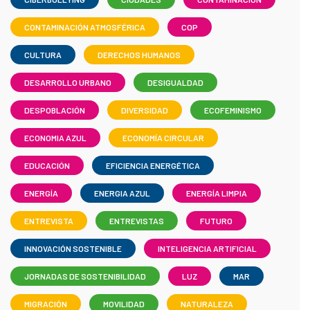
CONTAMINACIÓN ATMOSFÉRICA
COP
CULTURA
DERECHOS HUMANOS
DESARROLLO URBANO
DESIGUALDAD
DESPOBLACIÓN
DIVERSIDAD
ECOFEMINISMO
ECONOMIA AZUL
ECONOMÍA CIRCULAR
EDUCACIÓN
EFICIENCIA ENERGÉTICA
ENERGÍA
ENERGIA AZUL
ENERGÍA LIMPIA
ENTREVISTA
ENTREVISTAS
FUTURO
INNOVACIÓN SOSTENIBLE
INTELIGENCIA ARTIFICIAL
JORNADAS DE SOSTENIBILIDAD
LUZ
MAR
MIGRACIÓN
MOVILIDAD
NATURALEZA