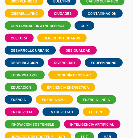
BIODIVERSIDAD
BULLYING
CAMBIO CLIMÁTICO
CIBERBULLYING
CIUDADES
CONTAMINACIÓN
CONTAMINACIÓN ATMOSFÉRICA
COP
CULTURA
DERECHOS HUMANOS
DESARROLLO URBANO
DESIGUALDAD
DESPOBLACIÓN
DIVERSIDAD
ECOFEMINISMO
ECONOMIA AZUL
ECONOMÍA CIRCULAR
EDUCACIÓN
EFICIENCIA ENERGÉTICA
ENERGÍA
ENERGIA AZUL
ENERGÍA LIMPIA
ENTREVISTA
ENTREVISTAS
FUTURO
INNOVACIÓN SOSTENIBLE
INTELIGENCIA ARTIFICIAL
JORNADAS DE SOSTENIBILIDAD
LUZ
MAR