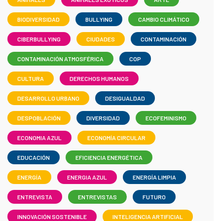
BIODIVERSIDAD
BULLYING
CAMBIO CLIMÁTICO
CIBERBULLYING
CIUDADES
CONTAMINACIÓN
CONTAMINACIÓN ATMOSFÉRICA
COP
CULTURA
DERECHOS HUMANOS
DESARROLLO URBANO
DESIGUALDAD
DESPOBLACIÓN
DIVERSIDAD
ECOFEMINISMO
ECONOMIA AZUL
ECONOMÍA CIRCULAR
EDUCACIÓN
EFICIENCIA ENERGÉTICA
ENERGÍA
ENERGIA AZUL
ENERGÍA LIMPIA
ENTREVISTA
ENTREVISTAS
FUTURO
INNOVACIÓN SOSTENIBLE
INTELIGENCIA ARTIFICIAL