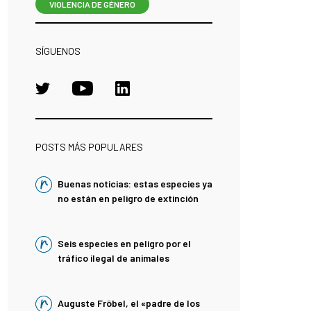
VIOLENCIA DE GÉNERO
SÍGUENOS
POSTS MÁS POPULARES
Buenas noticias: estas especies ya
no están en peligro de extinción
Seis especies en peligro por el
tráfico ilegal de animales
Auguste Fröbel, el «padre de los