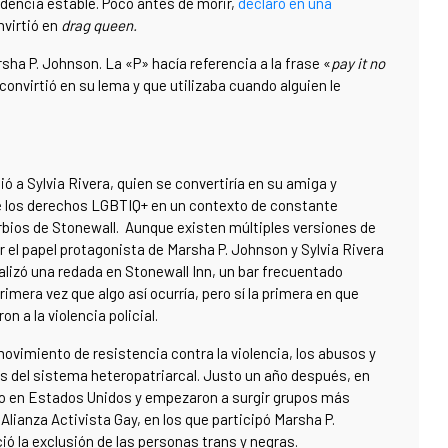
idencia estable. Poco antes de morir,
declaró en una
nvirtió en
drag queen.
a P. Johnson. La «P» hacía referencia a la frase «
pay it no
convirtió en su lema y que utilizaba cuando alguien le
 a Sylvia Rivera, quien se convertiría en su amiga y
de los derechos LGBTIQ+ en un contexto de constante
urbios de Stonewall. Aunque existen múltiples versiones de
 el papel protagonista de Marsha P. Johnson y Sylvia Rivera
realizó una redada en Stonewall Inn, un bar frecuentado
rimera vez que algo así ocurría, pero sí la primera en que
 a la violencia policial.
ovimiento de resistencia contra la violencia, los abusos y
s del sistema heteropatriarcal. Justo un año después, en
llo en Estados Unidos y empezaron a surgir grupos más
Alianza Activista Gay, en los que participó Marsha P.
ó la exclusión de las personas trans y negras.