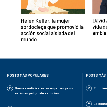
David
Helen Keller, la mujer
vida d
sordociega que promovió la
ambien
acción social aislada del
mundo
POSTS MÁS POPULARES
POSTS MÁS 
Buenas noticias: estas especies ya no
El turis
están en peligro de extinción
La econo