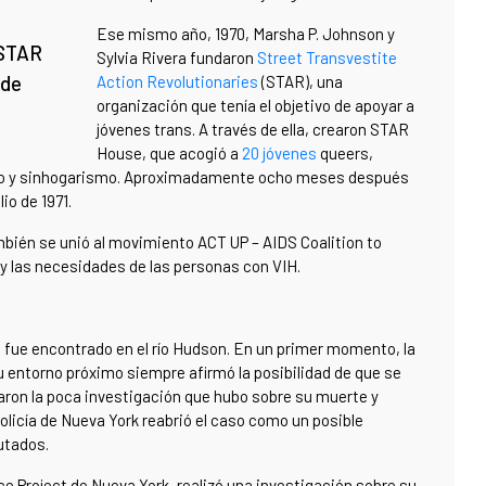
Ese mismo año, 1970, Marsha P. Johnson y
 STAR
Sylvia Rivera fundaron
Street Transvestite
 de
Action Revolutionaries
(STAR), una
organización que tenía el objetivo de apoyar a
jóvenes trans.
A través de ella, crearon STAR
House, que acogió a
20 jóvenes
queers,
leo y sinhogarismo. Aproximadamente ocho meses después
io de 1971.
bién se unió al movimiento ACT UP – AIDS Coalition to
 y las necesidades de las personas con VIH.
on fue encontrado en el río Hudson. En un primer momento, la
su entorno próximo siempre afirmó la posibilidad de que se
ron la poca investigación que hubo sobre su muerte y
policía de Nueva York reabrió el caso como un posible
utados.
ce Project de Nueva York, realizó una investigación sobre su