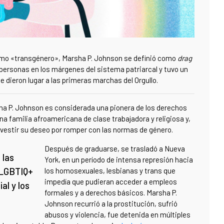
omo «transgénero»,
Marsha P. Johnson se definió como
drag
s personas en los márgenes del sistema patriarcal y tuvo un
e dieron lugar a las primeras marchas del Orgullo.
sha P. Johnson
es considerada una pionera de los derechos
na familia afroamericana de clase trabajadora y religiosa y,
de vestir su deseo por romper con las normas de género.
Después de graduarse, se trasladó a Nueva
 las
York, en un período de intensa represión hacia
 LGBTIQ+
los homosexuales, lesbianas y trans que
impedía que pudieran acceder a empleos
al y los
formales y a derechos básicos. Marsha P.
Johnson recurrió a la prostitución, sufrió
abusos y violencia, fue detenida en múltiples