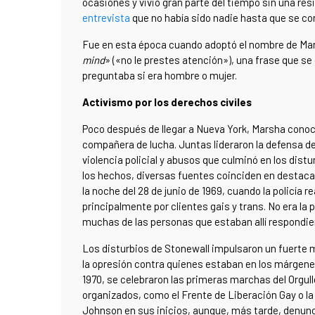
ocasiones y vivió gran parte del tiempo sin una res
entrevista
que no había sido nadie hasta que se co
Fue en esta época cuando adoptó el nombre de Marsh
mind
» («no le prestes atención»), una frase que se 
preguntaba si era hombre o mujer.
Activismo por los derechos civiles
Poco después de llegar a Nueva York, Marsha conoció
compañera de lucha. Juntas lideraron la defensa 
violencia policial y abusos que culminó en los dist
los hechos, diversas fuentes coinciden en destacar
la noche del 28 de junio de 1969, cuando la policía 
principalmente por clientes gais y trans. No era la p
muchas de las personas que estaban allí respondieron
Los disturbios de Stonewall impulsaron un fuerte m
la opresión contra quienes estaban en los márgene
1970
, se celebraron las primeras marchas del Orgu
organizados, como el Frente de Liberación Gay o la 
Johnson en sus inicios, aunque, más tarde, denunci