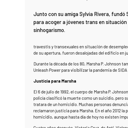
Junto con su amiga Sylvia Rivera, fundó
para acoger a jóvenes trans en situación
sinhogarismo.
travestis y transexuales en situación de desemp
de su apertura, fueron desalojadas del edificio en jul
Durante la década de los 80,
Marsha P. Johnson
tam
Unleash Power para visibilizar la pandemia de SIDA
Justicia para Marsha
El 6 de julio de 1992, el cuerpo de Marsha P. Johns
policía clasificó la muerte como un suicidio, pero 
tratara de un homicidio. Muchas personas denuncia
reclamaron justicia para Marsha. En el año 2012 la 
homicidio, aunque hasta día de hoy no existen imp
Cuatro años después, Victoria Cruz, de Anti-Violen