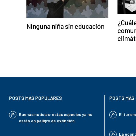
¿Cuále
Ninguna niña sin educación
comun
climát
POSTS MÁS POPULARES
POSTS MÁS 
Buenas noticias: estas especies ya no
El turis
están en peligro de extinción
La econo