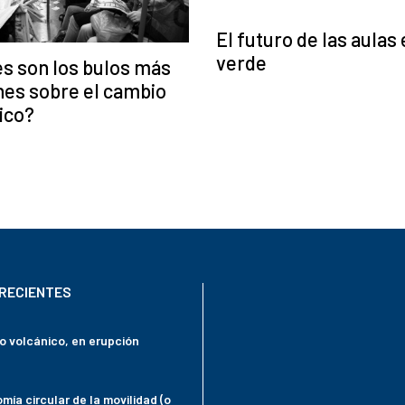
El futuro de las aulas 
verde
s son los bulos más
es sobre el cambio
ico?
RECIENTES
mo volcánico, en erupción
mía circular de la movilidad (o