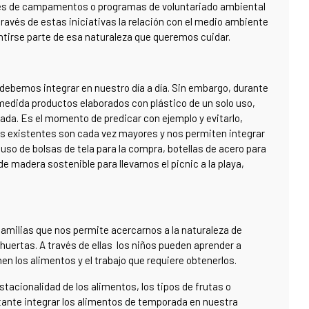
avés de campamentos o programas de voluntariado ambiental
vés de estas iniciativas la relación con el medio ambiente
entirse parte de esa naturaleza que queremos cuidar.
 debemos integrar en nuestro día a día. Sin embargo, durante
 medida productos elaborados con plástico de un solo uso,
da. Es el momento de predicar con ejemplo y evitarlo,
s existentes son cada vez mayores y nos permiten integrar
so de bolsas de tela para la compra, botellas de acero para
de madera sostenible para llevarnos el picnic a la playa,
familias que nos permite acercarnos a la naturaleza de
 huertas. A través de ellas los niños pueden aprender a
nen los alimentos y el trabajo que requiere obtenerlos.
acionalidad de los alimentos, los tipos de frutas o
rtante integrar los alimentos de temporada en nuestra