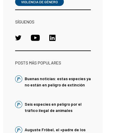
VIOLENCIA DE GÉNERO
SÍGUENOS
POSTS MÁS POPULARES
Buenas noticias: estas especies ya
no están en peligro de extinción
Seis especies en peligro por el
tráfico ilegal de animales
Auguste Fröbel, el «padre de los