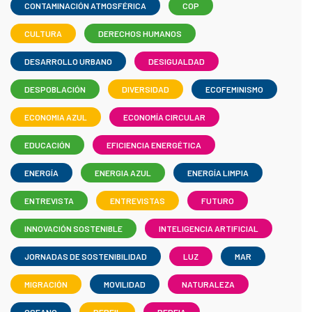
CONTAMINACIÓN ATMOSFÉRICA
COP
CULTURA
DERECHOS HUMANOS
DESARROLLO URBANO
DESIGUALDAD
DESPOBLACIÓN
DIVERSIDAD
ECOFEMINISMO
ECONOMIA AZUL
ECONOMÍA CIRCULAR
EDUCACIÓN
EFICIENCIA ENERGÉTICA
ENERGÍA
ENERGIA AZUL
ENERGÍA LIMPIA
ENTREVISTA
ENTREVISTAS
FUTURO
INNOVACIÓN SOSTENIBLE
INTELIGENCIA ARTIFICIAL
JORNADAS DE SOSTENIBILIDAD
LUZ
MAR
MIGRACIÓN
MOVILIDAD
NATURALEZA
OCEANO
PERFIL
REDEIA