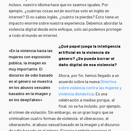
incluso, nuestro idioma hace que no seamos iguales. Por
ejemplo, ¿cuántas cosas están escritas solo en inglés en
internet? Si no sabes inglés, ¿cuánto te pierdes? Esto tiene un
impacto enorme sobre nuestra experiencia. Debemos abordar la
violencia digital desde este enfoque, solo así podemos proteger
a todo el mundo en internet.
¿Qué papel juega la inteligencia
«En la violencia hacia las
artificial en la violencia de
mujeres con exposición
género? ¿Se puede borrar el
pública, la imagen es
daño digital de esa violencia?
muy importante. El
discurso de odio basado
Ahora, por fin, hemos llegado a un
en el género se muestra
acuerdo sobre la nueva
Directiva
en los abusos sexuales
sobre violencia contra las mujeres y
basados en la imagen y
violencia doméstica
. Es una
en los deepfakes»
celebración a medias porque, al
final, no se ha incluido, por ejemplo,
el crimen de violación. Sin embargo, es un gran logro que se
criminalicen cuatro formas de violencia: el ciberacoso, el
ciberacecho, el abuso sexual basado en la imagen y el discurso
de odio basado en el género. El texto también reconoce el