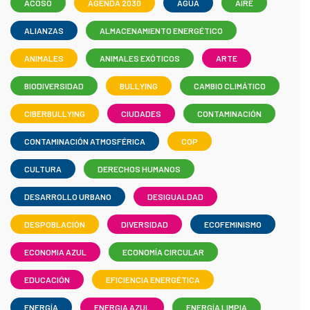
ACOSO
AGENDA 2030
AGUA
AIRE
ALIANZAS
ALMACENAMIENTO ENERGÉTICO
ANIMALES
ANIMALES EXÓTICOS
ARTE
BIODIVERSIDAD
BULLYING
CAMBIO CLIMÁTICO
CIBERBULLYING
CIUDADES
CONTAMINACIÓN
CONTAMINACIÓN ATMOSFÉRICA
COP
CULTURA
DERECHOS HUMANOS
DESARROLLO URBANO
DESIGUALDAD
DESPOBLACIÓN
DIVERSIDAD
ECOFEMINISMO
ECONOMIA AZUL
ECONOMÍA CIRCULAR
EDUCACIÓN
EFICIENCIA ENERGÉTICA
ENERGÍA
ENERGIA AZUL
ENERGÍA LIMPIA