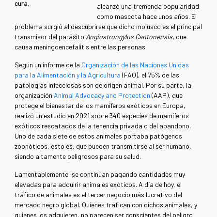
cura.
alcanzó una tremenda popularidad
como mascota hace unos años. El
problema surgió al descubrirse que dicho molusco es el principal
transmisor del parásito
Angiostrongylus Cantonensis
, que
causa meningoencefalitis entre las personas.
Según un informe de la
Organización de las Naciones Unidas
para la Alimentación y la Agricultura
(FAO), el 75% de las
patologías infecciosas son de origen animal. Por su parte, la
organización
Animal Advocacy and Protection
(AAP), que
protege el bienestar de los mamíferos exóticos en Europa,
realizó un estudio en 2021 sobre 340 especies de mamíferos
exóticos rescatados de la tenencia privada o del abandono.
Uno de cada siete de estos animales portaba patógenos
zoonóticos, esto es, que pueden transmitirse al ser humano,
siendo altamente peligrosos para su salud.
Lamentablemente, se continúan pagando cantidades muy
elevadas para adquirir animales exóticos. A día de hoy, el
tráfico de animales es el tercer negocio más lucrativo del
mercado negro global. Quienes trafican con dichos animales, y
quienes los adquieren, no parecen ser conscientes del peligro