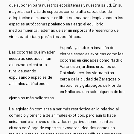
que suponen para nuestros ecosistemas y nuestra salud. En su
mayoría, se trata de especies con una alta capacidad de
adaptación que, una vez en libertad, acaban desplazando a las
especies autóctonas poniendo en riesgo el equilibrio
medioambiental, además de ser un importante reservorio de
virus, bacterias y parásitos zoonóticos.
España ya sufre la invasión de
Las cotorras que invaden
ciertas especies exóticas como las
nuestras ciudades, han
cotorras en ciudades como Madrid,
alcanzado el entorno
Varanos en jardines urbanos de
rural causando
Cataluña, cerdos vietnamitas
expulsando especies de
cerca de la ciudad de Zaragoza o
animales autóctonos.
mapaches y galápagos de Florida
en Mallorca, son solo algunos de los
ejemplos más peligrosos.
La legislación comienza a ser más restrictiva en lo relativo al
comercio y tenencia de animales exóticos, pero aún lo hace
únicamente a través de listados negativos como el antes
citado catálogo de especies invasoras. Medidas como una
mayor dureza en las sanciones son imprescindibles para poner