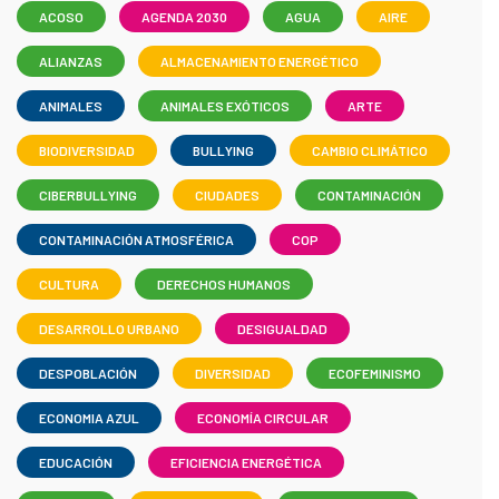
ACOSO
AGENDA 2030
AGUA
AIRE
ALIANZAS
ALMACENAMIENTO ENERGÉTICO
ANIMALES
ANIMALES EXÓTICOS
ARTE
BIODIVERSIDAD
BULLYING
CAMBIO CLIMÁTICO
CIBERBULLYING
CIUDADES
CONTAMINACIÓN
CONTAMINACIÓN ATMOSFÉRICA
COP
CULTURA
DERECHOS HUMANOS
DESARROLLO URBANO
DESIGUALDAD
DESPOBLACIÓN
DIVERSIDAD
ECOFEMINISMO
ECONOMIA AZUL
ECONOMÍA CIRCULAR
EDUCACIÓN
EFICIENCIA ENERGÉTICA