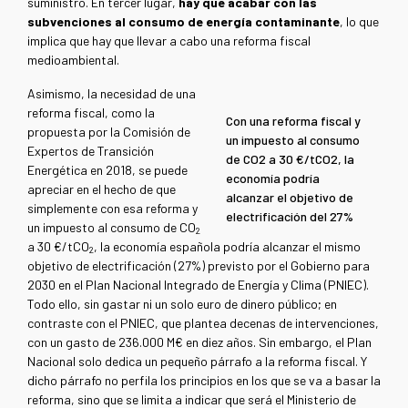
suministro. En tercer lugar,
hay que acabar con las
subvenciones al consumo de energía contaminante
, lo que
implica que hay que llevar a cabo una reforma fiscal
medioambiental.
Asimismo, la necesidad de una
reforma fiscal, como la
Con una reforma fiscal y
propuesta por la Comisión de
un impuesto al consumo
Expertos de Transición
de CO2 a 30 €/tCO2, la
Energética en 2018, se puede
economía podría
apreciar en el hecho de que
alcanzar el objetivo de
simplemente con esa reforma y
electrificación del 27%
un impuesto al consumo de CO
2
a 30 €/tCO
, la economía española podría alcanzar el mismo
2
objetivo de electrificación (27%) previsto por el Gobierno para
2030 en el Plan Nacional Integrado de Energía y Clima (PNIEC).
Todo ello, sin gastar ni un solo euro de dinero público; en
contraste con el PNIEC, que plantea decenas de intervenciones,
con un gasto de 236.000 M€ en diez años. Sin embargo, el Plan
Nacional solo dedica un pequeño párrafo a la reforma fiscal. Y
dicho párrafo no perfila los principios en los que se va a basar la
reforma, sino que se limita a indicar que será el Ministerio de