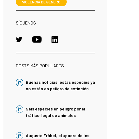
VIOLENCIA DE GÉNERO
SÍGUENOS
POSTS MÁS POPULARES
Buenas noticias: estas especies ya
no están en peligro de extinción
Seis especies en peligro por el
tráfico ilegal de animales
Auguste Fröbel, el «padre de los