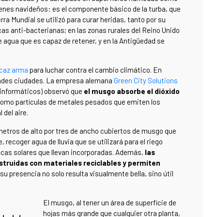
lenes navideños: es el componente básico de la turba, que
ra Mundial se utilizó para curar heridas, tanto por su
as anti-bacterianas; en las zonas rurales del Reino Unido
de agua que es capaz de retener, y en la Antigüedad se
icaz arma
para luchar contra el cambio climático. En
randes ciudades. La empresa alemana
Green City Solutions
 informáticos) observó que
el musgo absorbe el dióxido
 como partículas de metales pesados que emiten los
 del aire.
 metros de alto por tres de ancho cubiertos de musgo que
e, recoger agua de lluvia que se utilizará para el riego
lacas solares que llevan incorporadas. Además,
las
struidas con materiales reciclables y permiten
su presencia no solo resulta visualmente bella, sino útil
El musgo, al tener un área de superficie de
hojas más grande que cualquier otra planta,