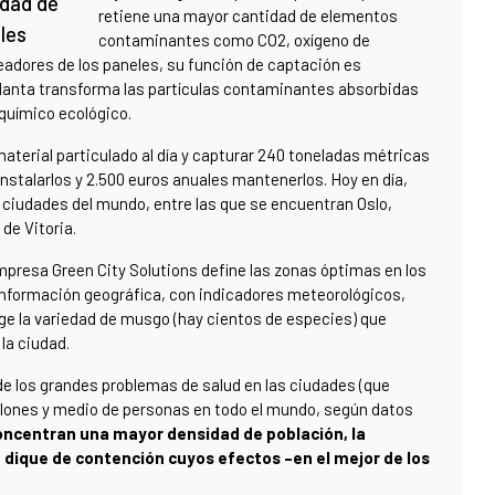
idad de
retiene una mayor cantidad de elementos
les
contaminantes como CO2, oxígeno de
eadores de los paneles, su función de captación es
a planta transforma las partículas contaminantes absorbidas
lquímico ecológico.
aterial particulado al día y capturar 240 toneladas métricas
nstalarlos y 2.500 euros anuales mantenerlos. Hoy en día,
ciudades del mundo, entre las que se encuentran Oslo,
de Vitoria.
presa Green City Solutions define las zonas óptimas en los
 información geográfica, con indicadores meteorológicos,
lige la variedad de musgo (hay cientos de especies) que
la ciudad.
 de los grandes problemas de salud en las ciudades (que
lones y medio de personas en todo el mundo, según datos
oncentran una mayor densidad de población, la
 dique de contención cuyos efectos –en el mejor de los