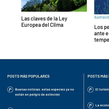
Ilustraci
Las claves de la Ley
Europea del Clima
Los p
ante e
tempe
POSTS MÁS POPULARES
POSTS MÁS 
Buenas noticias: estas especies ya no
El turis
están en peligro de extinción
La econo