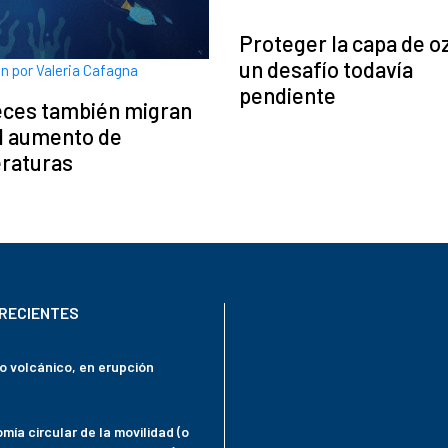
Proteger la capa de o
un desafío todavía
ón por Valeria Cafagna
pendiente
eces también migran
l aumento de
raturas
RECIENTES
mo volcánico, en erupción
mía circular de la movilidad (o