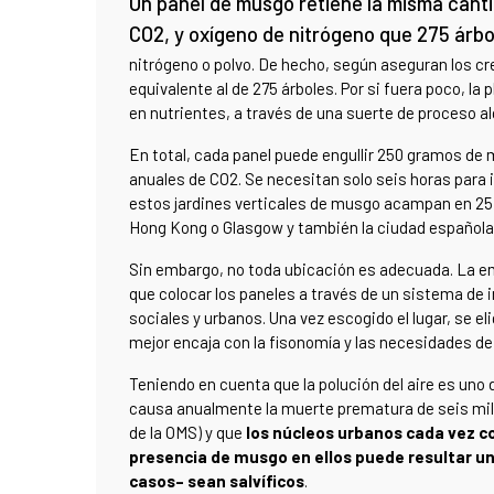
Un panel de musgo retiene la misma cant
CO2, y oxígeno de nitrógeno que 275 árbo
nitrógeno o polvo. De hecho, según aseguran los cr
equivalente al de 275 árboles. Por si fuera poco, l
en nutrientes, a través de una suerte de proceso a
En total, cada panel puede engullir 250 gramos de m
anuales de CO2. Se necesitan solo seis horas para i
estos jardines verticales de musgo acampan en 25 
Hong Kong o Glasgow y también la ciudad española 
Sin embargo, no toda ubicación es adecuada. La em
que colocar los paneles a través de un sistema de
sociales y urbanos. Una vez escogido el lugar, se e
mejor encaja con la fisonomía y las necesidades de 
Teniendo en cuenta que la polución del aire es uno
causa anualmente la muerte prematura de seis mil
de la OMS) y que
los núcleos urbanos cada vez c
presencia de musgo en ellos puede resultar un
casos– sean salvíficos
.