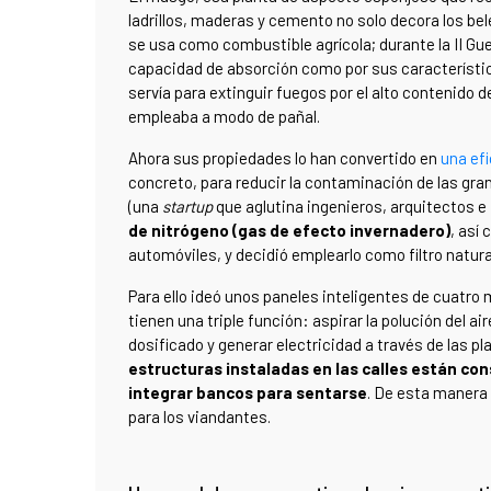
ladrillos, maderas y cemento no solo decora los be
se usa como combustible agrícola; durante la II Guer
capacidad de absorción como por sus característic
servía para extinguir fuegos por el alto contenido 
empleaba a modo de pañal.
Ahora sus propiedades lo han convertido en
una ef
concreto, para reducir la contaminación de las g
(una
startup
que aglutina ingenieros, arquitectos e
de nitrógeno (gas de efecto invernadero)
, así
automóviles, y decidió emplearlo como filtro natural
Para ello ideó unos paneles inteligentes de cuatro
tienen una triple función: aspirar la polución del air
dosificado y generar electricidad a través de las p
estructuras instaladas en las calles están con
integrar bancos para sentarse
. De esta manera 
para los viandantes.