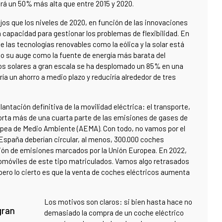
rá un 50% más alta que entre 2015 y 2020.
ajos que los niveles de 2020, en función de las innovaciones
 la capacidad para gestionar los problemas de flexibilidad. En
 las tecnologías renovables como la eólica y la solar está
o su auge como la fuente de energía más barata del
os solares a gran escala se ha desplomado un 85% en una
ía un ahorro a medio plazo y reduciría alrededor de tres
antación definitiva de la movilidad eléctrica: el transporte,
orta más de una cuarta parte de las emisiones de gases de
opea de Medio Ambiente (AEMA). Con todo, no vamos por el
España deberían circular, al menos, 300.000 coches
ción de emisiones marcados por la Unión Europea. En 2022,
tomóviles de este tipo matriculados. Vamos algo retrasados
 pero lo cierto es que la venta de coches eléctricos aumenta
Los motivos son claros: si bien hasta hace no
gran
demasiado la compra de un coche eléctrico