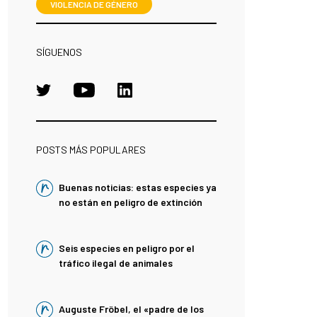
VIOLENCIA DE GÉNERO
SÍGUENOS
POSTS MÁS POPULARES
Buenas noticias: estas especies ya
no están en peligro de extinción
Seis especies en peligro por el
tráfico ilegal de animales
Auguste Fröbel, el «padre de los