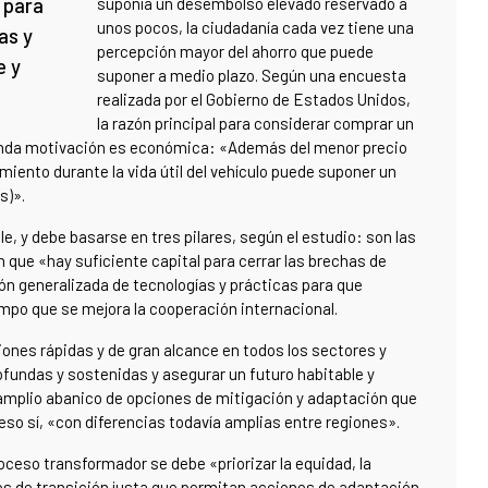
 para
suponía un desembolso elevado reservado a
unos pocos, la ciudadanía cada vez tiene una
as y
percepción mayor del ahorro que puede
e y
suponer a medio plazo. Según una encuesta
realizada por el Gobierno de Estados Unidos,
la razón principal para considerar comprar un
gunda motivación es económica: «Además del menor precio
imiento durante la vida útil del vehículo puede suponer un
s)».
ble, y debe basarse en tres pilares, según el estudio: son las
en que «hay suficiente capital para cerrar las brechas de
ión generalizada de tecnologías y prácticas para que
mpo que se mejora la cooperación internacional.
iones rápidas y de gran alcance en todos los sectores y
fundas y sostenidas y asegurar un futuro habitable y
 amplio abanico de opciones de mitigación y adaptación que
eso sí, «con diferencias todavía amplias entre regiones».
oceso transformador se debe «priorizar la equidad, la
cesos de transición justa que permitan acciones de adaptación