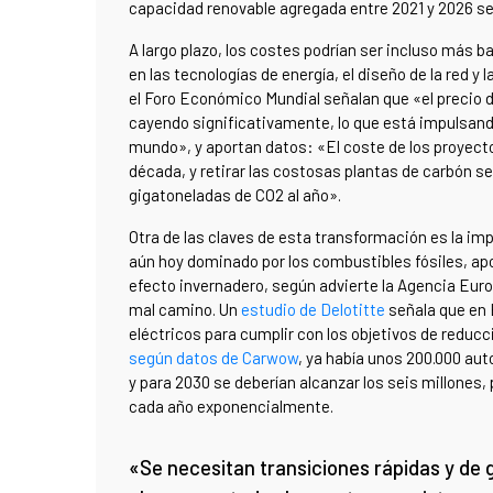
capacidad renovable agregada entre 2021 y 2026 se
A largo plazo, los costes podrían ser incluso más b
en las tecnologías de energía, el diseño de la red y
el Foro Económico Mundial señalan que «el precio de
cayendo significativamente, lo que está impulsand
mundo», y aportan datos: «El coste de los proyect
década, y retirar las costosas plantas de carbón ser
gigatoneladas de CO2 al año».
Otra de las claves de esta transformación es la impl
aún hoy dominado por los combustibles fósiles, ap
efecto invernadero, según advierte la Agencia Eur
mal camino. Un
estudio de Delotitte
señala que en 
eléctricos para cumplir con los objetivos de reduc
según datos de Carwow
, ya había unos 200.000 au
y para 2030 se deberían alcanzar los seis millones,
cada año exponencialmente.
«Se necesitan transiciones rápidas y de 