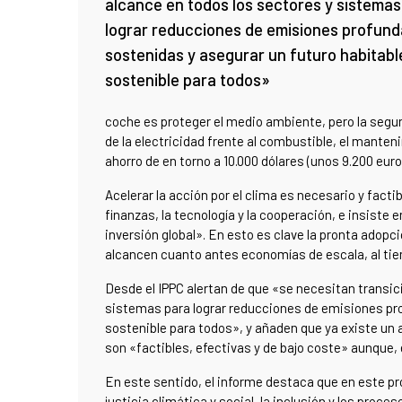
alcance en todos los sectores y sistemas
lograr reducciones de emisiones profund
sostenidas y asegurar un futuro habitabl
sostenible para todos»
coche es proteger el medio ambiente, pero la se
de la electricidad frente al combustible, el manten
ahorro de en torno a 10.000 dólares (unos 9.200 euro
Acelerar la acción por el clima es necesario y facti
finanzas, la tecnología y la cooperación, e insiste 
inversión global». En esto es clave la pronta adopc
alcancen cuanto antes economías de escala, al tie
Desde el IPPC alertan de que «se necesitan transic
sistemas para lograr reducciones de emisiones pro
sostenible para todos», y añaden que ya existe un
son «factibles, efectivas y de bajo coste» aunque, 
En este sentido, el informe destaca que en este pr
justicia climática y social, la inclusión y los pro