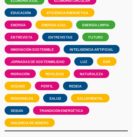
ECONOMIA AZUL
ECONOMÍA CIRCULAR
EDUCACIÓN
EFICIENCIA ENERGÉTICA
ENERGÍA
ENERGIA AZUL
ENERGÍA LIMPIA
ENTREVISTA
ENTREVISTAS
FUTURO
INNOVACIÓN SOSTENIBLE
INTELIGENCIA ARTIFICIAL
JORNADAS DE SOSTENIBILIDAD
LUZ
MAR
MIGRACIÓN
MOVILIDAD
NATURALEZA
OCEANO
PERFIL
REDEIA
RENOVABLES
SALUD
SALUD MENTAL
SEQUÍA
TRANSICIÓN ENERGÉTICA
VIOLENCIA DE GÉNERO