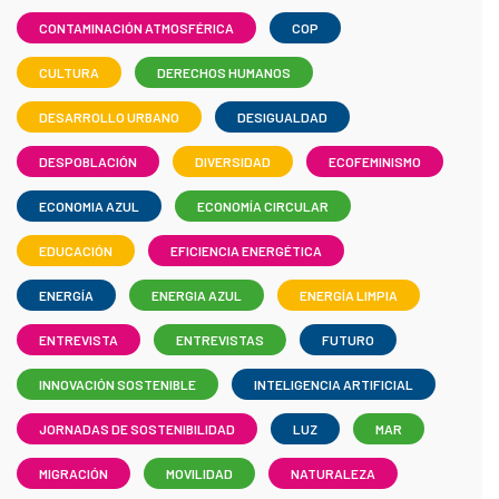
CONTAMINACIÓN ATMOSFÉRICA
COP
CULTURA
DERECHOS HUMANOS
DESARROLLO URBANO
DESIGUALDAD
DESPOBLACIÓN
DIVERSIDAD
ECOFEMINISMO
ECONOMIA AZUL
ECONOMÍA CIRCULAR
EDUCACIÓN
EFICIENCIA ENERGÉTICA
ENERGÍA
ENERGIA AZUL
ENERGÍA LIMPIA
ENTREVISTA
ENTREVISTAS
FUTURO
INNOVACIÓN SOSTENIBLE
INTELIGENCIA ARTIFICIAL
JORNADAS DE SOSTENIBILIDAD
LUZ
MAR
MIGRACIÓN
MOVILIDAD
NATURALEZA