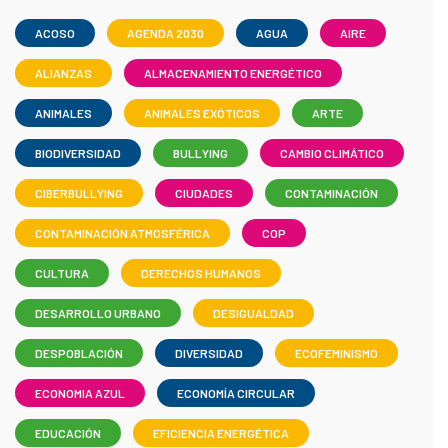
ACOSO
AGENDA 2030
AGUA
AIRE
ALIANZAS
ALMACENAMIENTO ENERGÉTICO
ANIMALES
ANIMALES EXÓTICOS
ARTE
BIODIVERSIDAD
BULLYING
CAMBIO CLIMÁTICO
CIBERBULLYING
CIUDADES
CONTAMINACIÓN
CONTAMINACIÓN ATMOSFÉRICA
COP
CULTURA
DERECHOS HUMANOS
DESARROLLO URBANO
DESIGUALDAD
DESPOBLACIÓN
DIVERSIDAD
ECOFEMINISMO
ECONOMIA AZUL
ECONOMÍA CIRCULAR
EDUCACIÓN
EFICIENCIA ENERGÉTICA